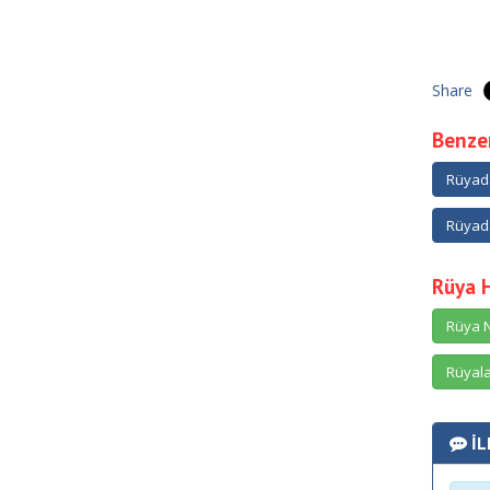
Share
Benzer
Rüyada
Rüyada
Rüya 
Rüya N
Rüyala
İL