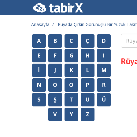
Anasayfa
Rüyada Çirkin Görünüşlü Bir Yüzük Tak
A
B
C
Ç
D
E
F
G
H
I
Rüya
İ
J
K
L
M
N
O
Ö
P
R
S
Ş
T
U
Ü
V
Y
Z