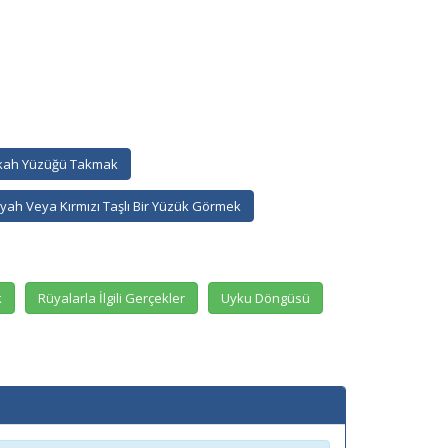
kah Yüzüğü Takmak
ah Veya Kırmızı Taşlı Bir Yüzük Görmek
k
Rüyalarla İlgili Gerçekler
Uyku Döngüsü