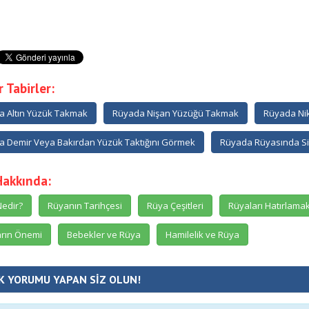
 Tabirler:
 Altın Yüzük Takmak
Rüyada Nişan Yüzüğü Takmak
Rüyada Ni
 Demir Veya Bakırdan Yüzük Taktığını Görmek
Rüyada Rüyasında Siy
Hakkında:
edir?
Rüyanın Tarihçesi
Rüya Çeşitleri
Rüyaları Hatırlama
rın Önemi
Bebekler ve Rüya
Hamilelik ve Rüya
K YORUMU YAPAN SİZ OLUN!