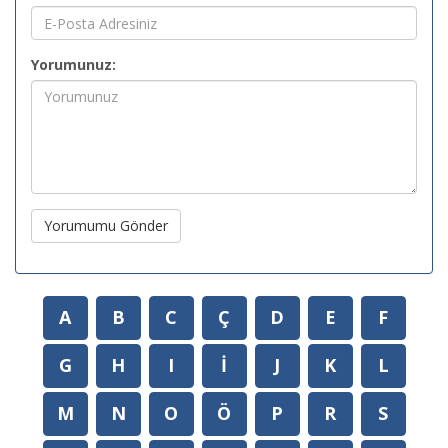
Yorumunuz:
Yorumumu Gönder
A
B
C
Ç
D
E
F
G
H
I
İ
J
K
L
M
N
O
Ö
P
R
S