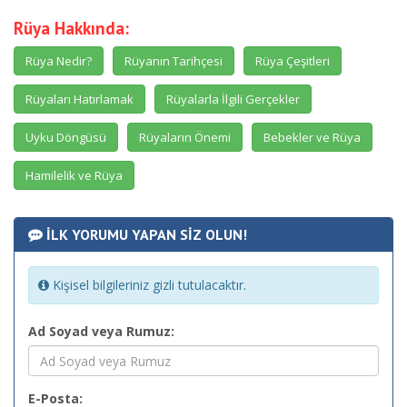
Rüya Hakkında:
Rüya Nedir?
Rüyanın Tarihçesi
Rüya Çeşitleri
Rüyaları Hatırlamak
Rüyalarla İlgili Gerçekler
Uyku Döngüsü
Rüyaların Önemi
Bebekler ve Rüya
Hamilelik ve Rüya
İLK YORUMU YAPAN SİZ OLUN!
Kişisel bilgileriniz gizli tutulacaktır.
Ad Soyad veya Rumuz:
E-Posta: