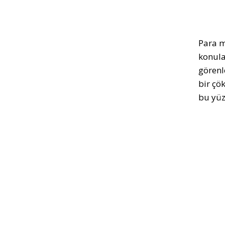
Para m
konula
görenle
bir çö
bu yüz