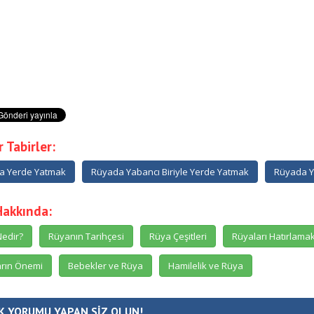
 Tabirler:
a Yerde Yatmak
Rüyada Yabancı Biriyle Yerde Yatmak
Rüyada Y
Hakkında:
edir?
Rüyanın Tarihçesi
Rüya Çeşitleri
Rüyaları Hatırlama
rın Önemi
Bebekler ve Rüya
Hamilelik ve Rüya
K YORUMU YAPAN SİZ OLUN!