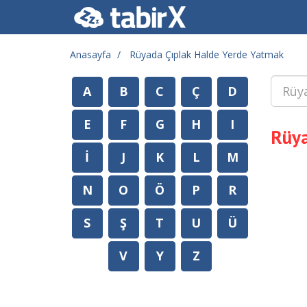
Anasayfa
Rüyada Çıplak Halde Yerde Yatmak
A
B
C
Ç
D
E
F
G
H
I
Rüya
İ
J
K
L
M
N
O
Ö
P
R
S
Ş
T
U
Ü
V
Y
Z