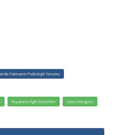
erde Yatmanın Psikolojik Yorumu
k
Rüyalarla İlgili Gerçekler
Uyku Döngüsü