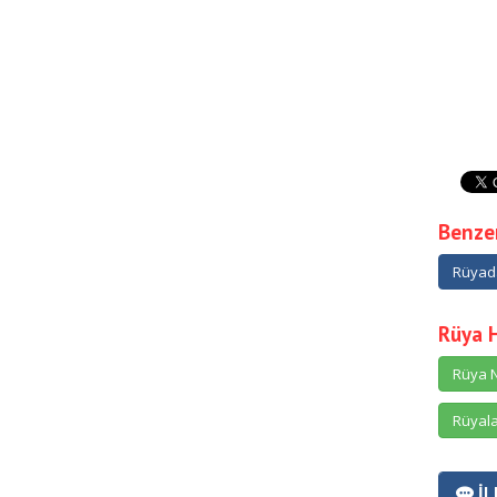
Benzer
Rüyad
Rüya 
Rüya N
Rüyala
İL