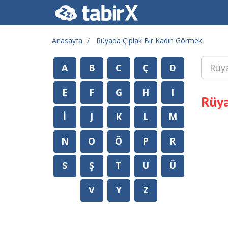
Anasayfa
Rüyada Çıplak Bir Kadın Görmek
A
B
C
Ç
D
E
F
G
H
I
Rüya
İ
J
K
L
M
N
O
Ö
P
R
S
Ş
T
U
Ü
V
Y
Z