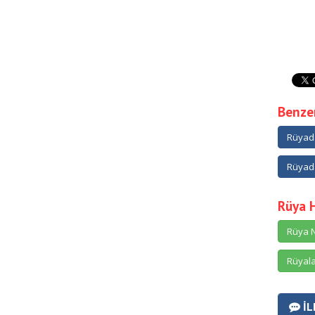
Benzer
Rüyada
Rüyada
Rüya 
Rüya N
Rüyala
İL