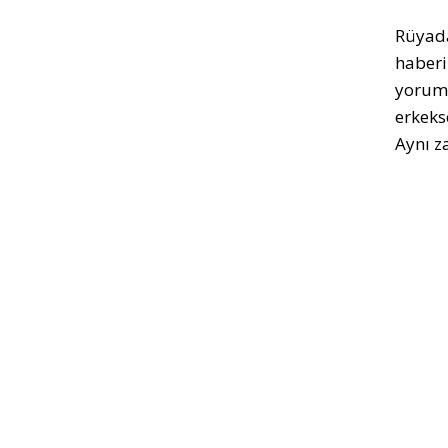
Rüyada
haberi
yoruml
erkeks
Aynı z