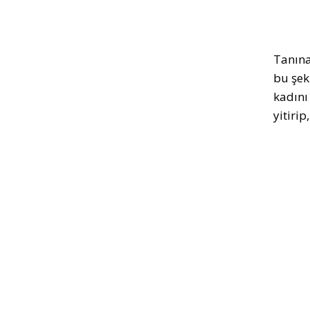
Tanına
bu şeki
kadını
yitiri