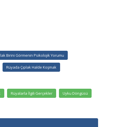
lak Birini Görmenin Psikolojik Yorumu
Rüyada Çıplak Halde Koşmak
k
Rüyalarla İlgili Gerçekler
Uyku Döngüsü