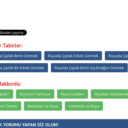
 Tabirler:
 Çıplak Birini Görmek
Rüyada Çıplak Erkek Görmek
Rüyada Çıp
 Çıplak Bir Erkek Görmek
Rüyada Çıplak Birini Giydirdiğini Görmek
Hakkında:
edir?
Rüyanın Tarihçesi
Rüya Çeşitleri
Rüyaları Hatırlama
rın Önemi
Bebekler ve Rüya
Hamilelik ve Rüya
K YORUMU YAPAN SİZ OLUN!