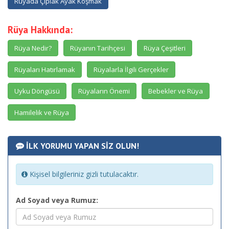
Rüyada Çıplak Ayak Koşmak
Rüya Hakkında:
Rüya Nedir?
Rüyanın Tarihçesi
Rüya Çeşitleri
Rüyaları Hatırlamak
Rüyalarla İlgili Gerçekler
Uyku Döngüsü
Rüyaların Önemi
Bebekler ve Rüya
Hamilelik ve Rüya
İLK YORUMU YAPAN SİZ OLUN!
Kişisel bilgileriniz gizli tutulacaktır.
Ad Soyad veya Rumuz: