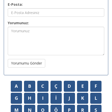
E-Posta:
Yorumunuz:
Yorumumu Gönder
A
B
C
Ç
D
E
F
G
H
I
İ
J
K
L
M
N
O
Ö
P
R
S