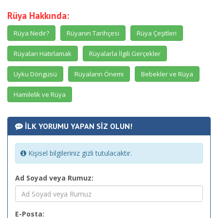
Rüya Hakkında:
Rüya Nedir?
Rüyanın Tarihçesi
Rüya Çeşitleri
Rüyaları Hatırlamak
Rüyalarla İlgili Gerçekler
Uyku Döngüsü
Rüyaların Önemi
Bebekler ve Rüya
Hamilelik ve Rüya
İLK YORUMU YAPAN SİZ OLUN!
Kişisel bilgileriniz gizli tutulacaktır.
Ad Soyad veya Rumuz:
E-Posta: