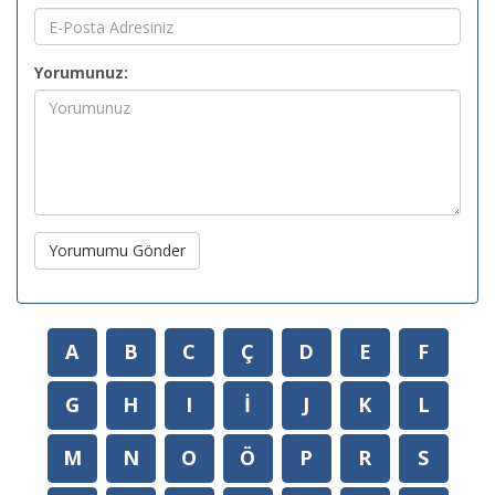
Yorumunuz:
Yorumumu Gönder
A
B
C
Ç
D
E
F
G
H
I
İ
J
K
L
M
N
O
Ö
P
R
S