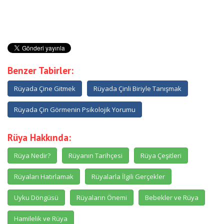
Benzer Tabirler:
Rüyada Çine Gitmek
Rüyada Çinli Biriyle Tanışmak
Rüyada Çin Görmenin Psikolojik Yorumu
Rüya Hakkında:
Rüya Nedir?
Rüyanın Tarihçesi
Rüya Çeşitleri
Rüyaları Hatırlamak
Rüyalarla İlgili Gerçekler
Uyku Döngüsü
Rüyaların Önemi
Bebekler ve Rüya
Hamilelik ve Rüya