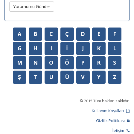
Yorumumu Gönder
A
B
C
Ç
D
E
F
G
H
I
İ
J
K
L
M
N
O
Ö
P
R
S
Ş
T
U
Ü
V
Y
Z
© 2015 Tüm hakları saklıdır.
Kullanım Koşulları
Gizlilik Politikası
İletişim