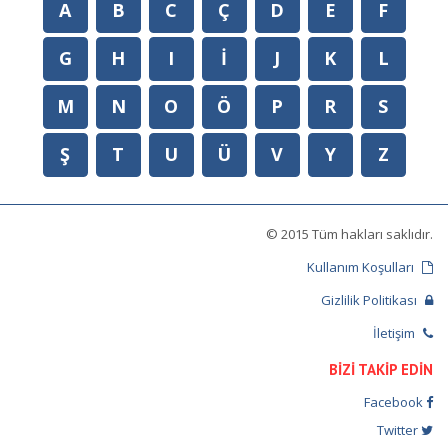
A
B
C
Ç
D
E
F
G
H
I
İ
J
K
L
M
N
O
Ö
P
R
S
Ş
T
U
Ü
V
Y
Z
© 2015 Tüm hakları saklıdır.
Kullanım Koşulları
Gizlilik Politikası
İletişim
BİZİ TAKİP EDİN
Facebook
Twitter