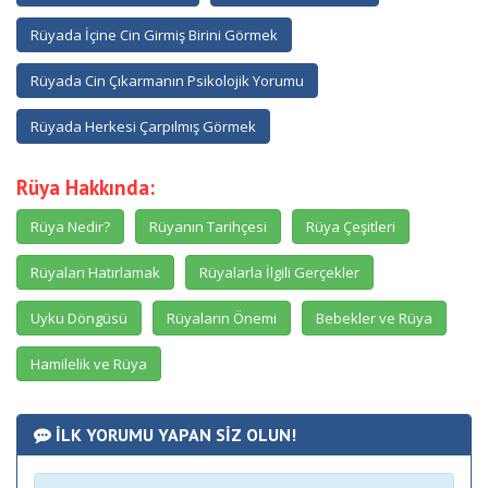
Rüyada İçine Cin Girmiş Birini Görmek
Rüyada Cin Çıkarmanın Psikolojik Yorumu
Rüyada Herkesi Çarpılmış Görmek
Rüya Hakkında:
Rüya Nedir?
Rüyanın Tarihçesi
Rüya Çeşitleri
Rüyaları Hatırlamak
Rüyalarla İlgili Gerçekler
Uyku Döngüsü
Rüyaların Önemi
Bebekler ve Rüya
Hamilelik ve Rüya
İLK YORUMU YAPAN SİZ OLUN!