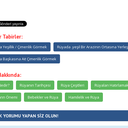
 Tabirler:
 Yeşillik / Çimenlik Görmek
Rüyada .yeşil Bir Arazinin Ortasına Yerle
 Başkasına Ait Çimenlik Görmek
Hakkında:
edir?
Rüyanın Tarihçesi
Rüya Çeşitleri
Rüyaları Hatırlama
rın Önemi
Bebekler ve Rüya
Hamilelik ve Rüya
K YORUMU YAPAN SİZ OLUN!