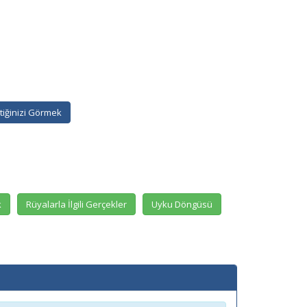
ştiğinizi Görmek
k
Rüyalarla İlgili Gerçekler
Uyku Döngüsü