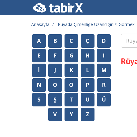
Anasayfa
Rüyada Çimenliğe Uzandığınızı Görmek
A
B
C
Ç
D
E
F
G
H
I
Rüya
İ
J
K
L
M
N
O
Ö
P
R
S
Ş
T
U
Ü
V
Y
Z