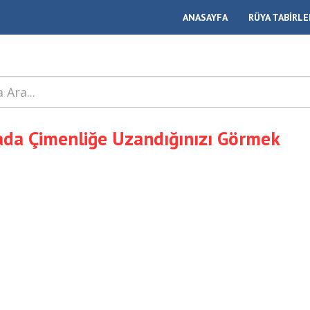
ANASAYFA
RÜYA TABİRLE
da Çimenliğe Uzandığınızı Görmek