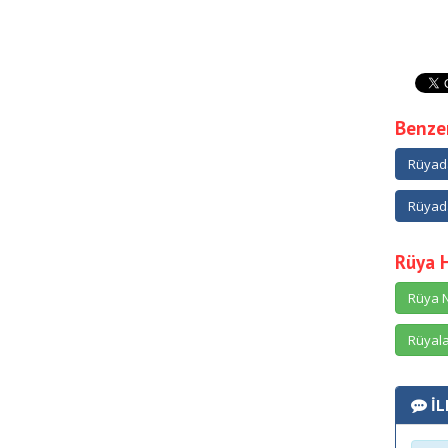
Benzer
Rüyada
Rüyada
Rüya 
Rüya N
Rüyala
İL