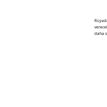
Rüyada
verece
daha s