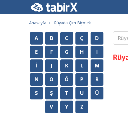
Anasayfa
Rüyada Çim Biçmek
A
B
C
Ç
D
E
F
G
H
I
Rüy
İ
J
K
L
M
N
O
Ö
P
R
S
Ş
T
U
Ü
V
Y
Z