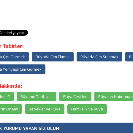
 Tabirler:
a Çim Görmek
Rüyada Çim Ekmek
Rüyada Çim Sulamak
R
a Yemyeşil Çim Görmek
Hakkında:
edir?
Rüyanın Tarihçesi
Rüya Çeşitleri
Rüyaları Hatırlama
rın Önemi
Bebekler ve Rüya
Hamilelik ve Rüya
K YORUMU YAPAN SİZ OLUN!