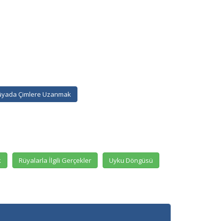
üyada Çimlere Uzanmak
k
Rüyalarla İlgili Gerçekler
Uyku Döngüsü