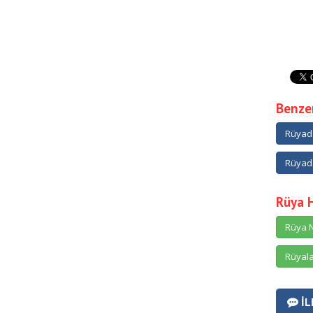
Benzer
Rüyad
Rüyad
Rüya 
Rüya N
Rüyala
İL