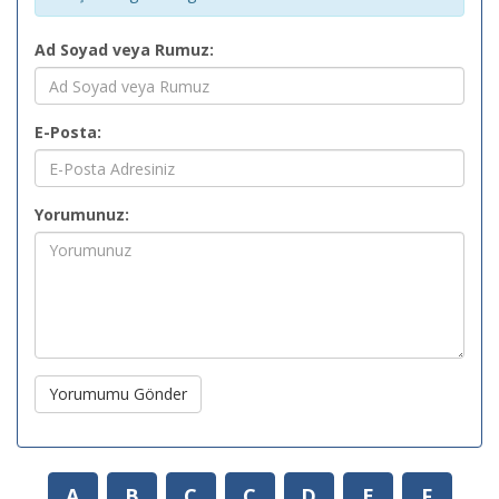
Ad Soyad veya Rumuz:
E-Posta:
Yorumunuz:
Yorumumu Gönder
A
B
C
Ç
D
E
F