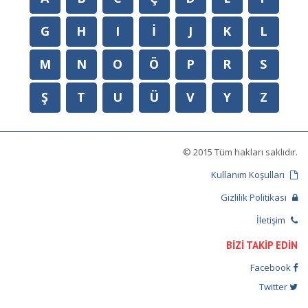
G
H
I
İ
J
K
L
M
N
O
Ö
P
R
S
Ş
T
U
Ü
V
Y
Z
© 2015 Tüm hakları saklıdır.
Kullanım Koşulları
Gizlilik Politikası
İletişim
BİZİ TAKİP EDİN
Facebook
Twitter