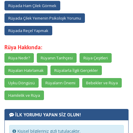
Rüyada Ham Çilek Görmek
Rüyada Çilek Yemenin Psikolojik Yorumu
Rüyada Reçel Yapmak
Rüya Hakkında:
Rüya Nedir?
Rüyanın Tarihçesi
Rüya Çeşitleri
Rüyaları Hatırlamak
Rüyalarla İlgili Gerçekler
Uyku Döngüsü
Rüyaların Önemi
Bebekler ve Rüya
Hamilelik ve Rüya
İLK YORUMU YAPAN SİZ OLUN!
Kişisel bilgileriniz gizli tutulacaktır.