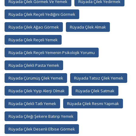
Rüyada Çilek Görmek Ve Yemek
Rüyada Çilek Yedirmek
Rüyada Çilek Reçeli Yediğini Görmek
Rüyada Çilek Ağacı Görmek
Rüyada Çilek Almak
Rüyada Çilek Reçeli Yemek
Rüyada Çilek Reçeli Yemenin Psikolojik Yorumu
Rüyada Çilekli Pasta Yemek
Rüyada Çürümüş Çilek Yemek
Rüyada Tatsız Çilek Yemek
Rüyada Çilek Yiyip Alerji Olmak
Rüyada Çilek Satmak
Rüyada Çilekli Tatlı Yemek
Rüyada Çilek Resmi Yapmak
Rüyada Çileği Şekere Batırıp Yemek
Rüyada Çilek Desenli Elbise Görmek