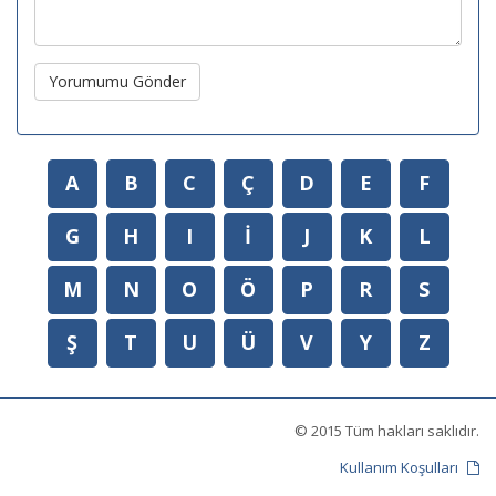
Yorumumu Gönder
A
B
C
Ç
D
E
F
G
H
I
İ
J
K
L
M
N
O
Ö
P
R
S
Ş
T
U
Ü
V
Y
Z
© 2015 Tüm hakları saklıdır.
Kullanım Koşulları