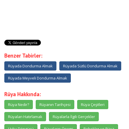
Benzer Tabirler:
Rüyada Dondurma Almak
Rüyada Sütlü Dondurma Almak
Rüyada Meyveli Dondurma Almak
Rüya Hakkında:
Rüya Nedir?
Rüyanın Tarihçesi
Rüya Çeşitleri
Rüyaları Hatırlamak
Rüyalarla İlgili Gerçekler
Uyku Döngüsü
Rüyaların Önemi
Bebekler ve Rüya