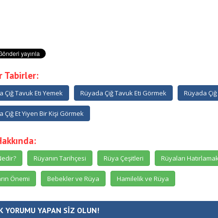
 Tabirler:
 Çiğ Tavuk Eti Yemek
Rüyada Çiğ Tavuk Eti Görmek
Rüyada Çiğ 
 Çiğ Et Yiyen Bir Kişi Görmek
Hakkında:
edir?
Rüyanın Tarihçesi
Rüya Çeşitleri
Rüyaları Hatırlama
rın Önemi
Bebekler ve Rüya
Hamilelik ve Rüya
K YORUMU YAPAN SİZ OLUN!