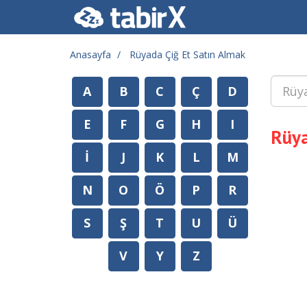
Anasayfa
Rüyada Çiğ Et Satın Almak
A
B
C
Ç
D
E
F
G
H
I
Rüya
İ
J
K
L
M
N
O
Ö
P
R
S
Ş
T
U
Ü
V
Y
Z