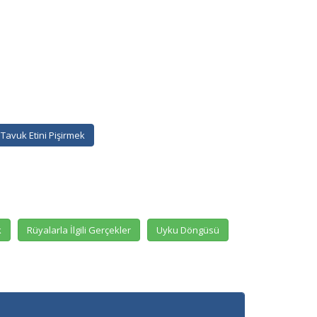
Tavuk Etini Pişirmek
k
Rüyalarla İlgili Gerçekler
Uyku Döngüsü