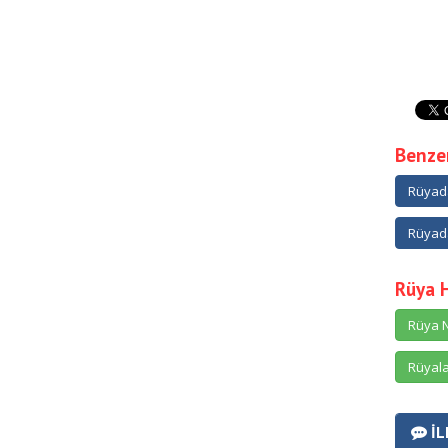
Benzer
Rüyada
Rüyada
Rüya 
Rüya N
Rüyala
İL