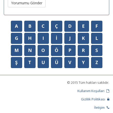
Yorumumu Gönder
A
B
C
Ç
D
E
F
G
H
I
İ
J
K
L
M
N
O
Ö
P
R
S
Ş
T
U
Ü
V
Y
Z
© 2015 Tüm hakları saklıdır.
Kullanım Koşulları
Gizlilik Politikası
İletişim