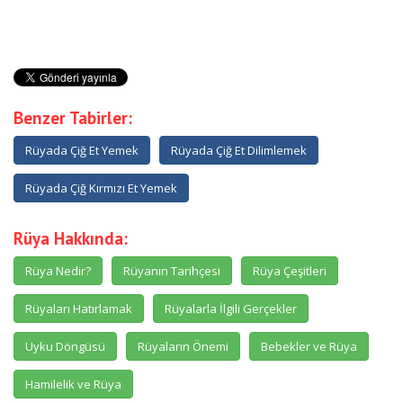
Benzer Tabirler:
Rüyada Çiğ Et Yemek
Rüyada Çiğ Et Dilimlemek
Rüyada Çiğ Kırmızı Et Yemek
Rüya Hakkında:
Rüya Nedir?
Rüyanın Tarihçesi
Rüya Çeşitleri
Rüyaları Hatırlamak
Rüyalarla İlgili Gerçekler
Uyku Döngüsü
Rüyaların Önemi
Bebekler ve Rüya
Hamilelik ve Rüya