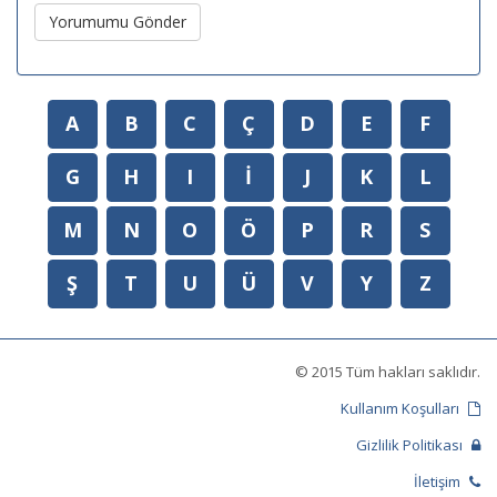
Yorumumu Gönder
A
B
C
Ç
D
E
F
G
H
I
İ
J
K
L
M
N
O
Ö
P
R
S
Ş
T
U
Ü
V
Y
Z
© 2015 Tüm hakları saklıdır.
Kullanım Koşulları
Gizlilik Politikası
İletişim