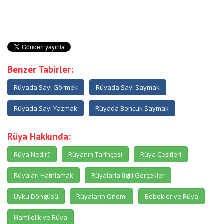
Benzer Tabirler:
Rüyada Sayı Görmek
Rüyada Sayı Saymak
Rüyada Sayı Yazmak
Rüyada Boncuk Saymak
Rüya Hakkında:
Rüya Nedir?
Rüyanın Tarihçesi
Rüya Çeşitleri
Rüyaları Hatırlamak
Rüyalarla İlgili Gerçekler
Uyku Döngüsü
Rüyaların Önemi
Bebekler ve Rüya
Hamilelik ve Rüya