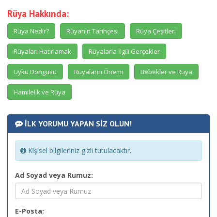
Rüya Hakkında:
Rüya Nedir?
Rüyanın Tarihçesi
Rüya Çeşitleri
Rüyaları Hatırlamak
Rüyalarla İlgili Gerçekler
Uyku Döngüsü
Rüyaların Önemi
Bebekler ve Rüya
Hamilelik ve Rüya
İLK YORUMU YAPAN SİZ OLUN!
Kişisel bilgileriniz gizli tutulacaktır.
Ad Soyad veya Rumuz:
E-Posta: