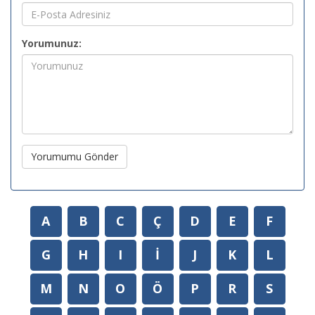
Yorumunuz:
Yorumumu Gönder
A
B
C
Ç
D
E
F
G
H
I
İ
J
K
L
M
N
O
Ö
P
R
S