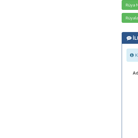
Rüya N
Rüyala
İL
Ki
Ad