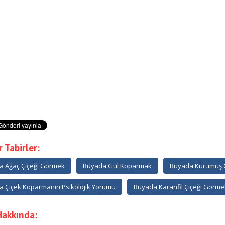
 Tabirler:
a Ağaç Çiçeği Görmek
Rüyada Gül Koparmak
Rüyada Kurumuş 
 Çiçek Koparmanın Psikolojik Yorumu
Rüyada Karanfil Çiçeği Görme
Hakkında: