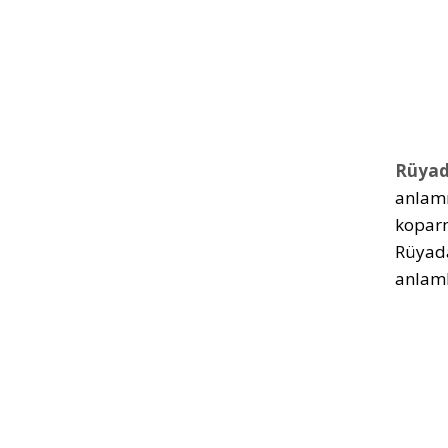
Rüyad
anlamı
koparm
Rüyada
anlamla