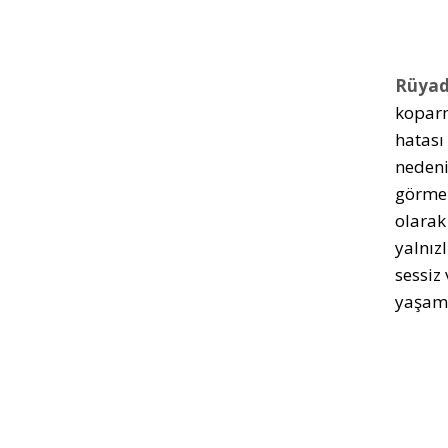
Rüyad
koparm
hatası
nedeni
görmek
olarak
yalnız
sessiz
yaşama