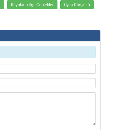
k
Rüyalarla İlgili Gerçekler
Uyku Döngüsü