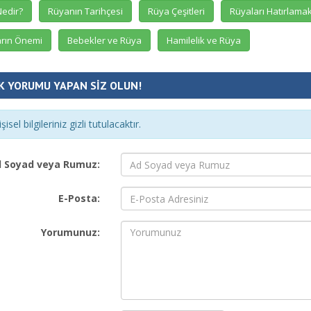
edir?
Rüyanın Tarihçesi
Rüya Çeşitleri
Rüyaları Hatırlama
rın Önemi
Bebekler ve Rüya
Hamilelik ve Rüya
K YORUMU YAPAN SİZ OLUN!
şisel bilgileriniz gizli tutulacaktır.
 Soyad veya Rumuz:
E-Posta:
Yorumunuz: