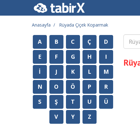
Anasayfa
Rüyada Çiçek Koparmak
A
B
C
Ç
D
E
F
G
H
I
Rüy
İ
J
K
L
M
N
O
Ö
P
R
S
Ş
T
U
Ü
V
Y
Z