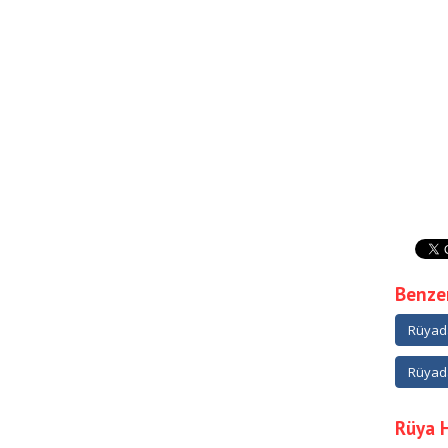
Benzer
Rüyad
Rüyada
Rüya 