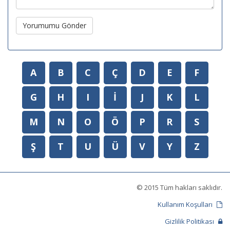
Yorumumu Gönder
A
B
C
Ç
D
E
F
G
H
I
İ
J
K
L
M
N
O
Ö
P
R
S
Ş
T
U
Ü
V
Y
Z
© 2015 Tüm hakları saklıdır.
Kullanım Koşulları
Gizlilik Politikası