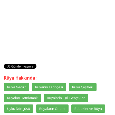
Rüya Hakkında:
Rüya Nedir?
Rüyanın Tarihçesi
Rüya Çeşitleri
Rüyaları Hatırlamak
Rüyalarla İlgili Gerçekler
Uyku Döngüsü
Rüyaların Önemi
Bebekler ve Rüya