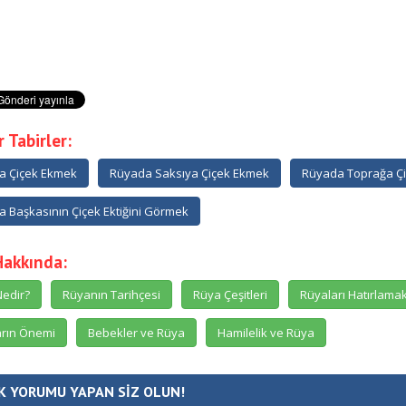
 Tabirler:
a Çiçek Ekmek
Rüyada Saksıya Çiçek Ekmek
Rüyada Toprağa Ç
 Başkasının Çiçek Ektiğini Görmek
Hakkında:
edir?
Rüyanın Tarihçesi
Rüya Çeşitleri
Rüyaları Hatırlama
rın Önemi
Bebekler ve Rüya
Hamilelik ve Rüya
K YORUMU YAPAN SİZ OLUN!