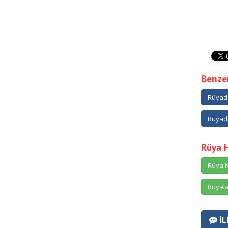
Benzer
Rüyad
Rüyada
Rüya 
Rüya N
Rüyala
İL