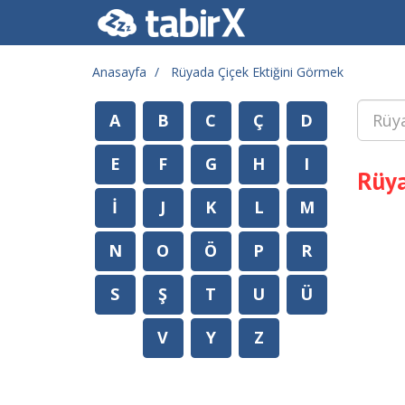
Anasayfa
Rüyada Çiçek Ektiğini Görmek
A
B
C
Ç
D
E
F
G
H
I
Rüya
İ
J
K
L
M
N
O
Ö
P
R
S
Ş
T
U
Ü
V
Y
Z