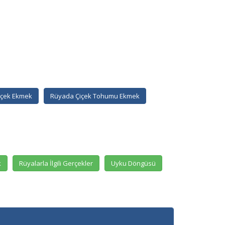
içek Ekmek
Rüyada Çiçek Tohumu Ekmek
k
Rüyalarla İlgili Gerçekler
Uyku Döngüsü