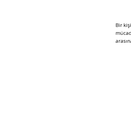
Bir ki
mücade
arasın