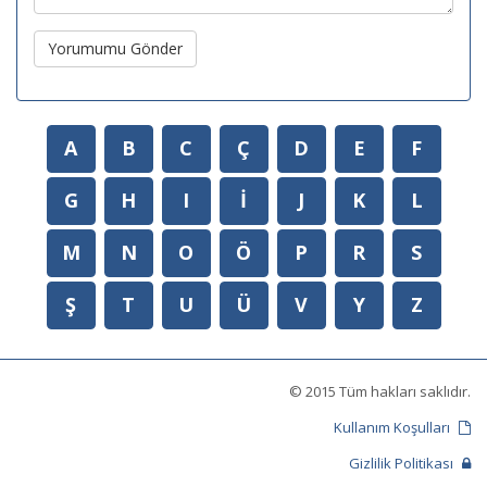
Yorumumu Gönder
A
B
C
Ç
D
E
F
G
H
I
İ
J
K
L
M
N
O
Ö
P
R
S
Ş
T
U
Ü
V
Y
Z
© 2015 Tüm hakları saklıdır.
Kullanım Koşulları
Gizlilik Politikası