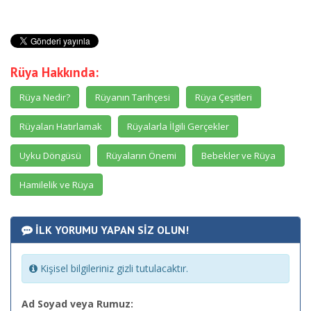
Rüya Hakkında:
Rüya Nedir?
Rüyanın Tarihçesi
Rüya Çeşitleri
Rüyaları Hatırlamak
Rüyalarla İlgili Gerçekler
Uyku Döngüsü
Rüyaların Önemi
Bebekler ve Rüya
Hamilelik ve Rüya
İLK YORUMU YAPAN SİZ OLUN!
Kişisel bilgileriniz gizli tutulacaktır.
Ad Soyad veya Rumuz: