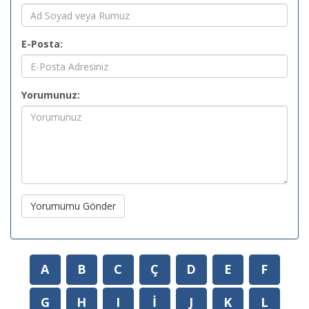
E-Posta:
Yorumunuz:
Yorumumu Gönder
A
B
C
Ç
D
E
F
G
H
I
İ
J
K
L