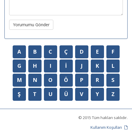
Yorumumu Gönder
A
B
C
Ç
D
E
F
G
H
I
İ
J
K
L
M
N
O
Ö
P
R
S
Ş
T
U
Ü
V
Y
Z
© 2015 Tüm hakları saklıdır.
Kullanım Koşulları