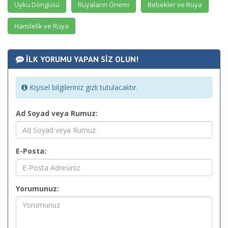
Uyku Döngüsü
Rüyaların Önemi
Bebekler ve Rüya
Hamilelik ve Rüya
İLK YORUMU YAPAN SİZ OLUN!
Kişisel bilgileriniz gizli tutulacaktır.
Ad Soyad veya Rumuz:
E-Posta:
Yorumunuz: