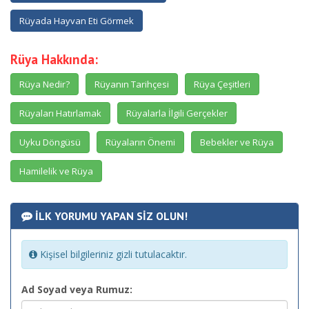
Rüyada Hayvan Eti Görmek
Rüya Hakkında:
Rüya Nedir?
Rüyanın Tarihçesi
Rüya Çeşitleri
Rüyaları Hatırlamak
Rüyalarla İlgili Gerçekler
Uyku Döngüsü
Rüyaların Önemi
Bebekler ve Rüya
Hamilelik ve Rüya
İLK YORUMU YAPAN SİZ OLUN!
Kişisel bilgileriniz gizli tutulacaktır.
Ad Soyad veya Rumuz: