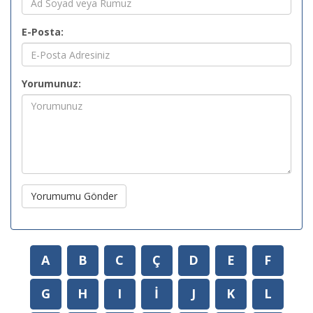
E-Posta:
Yorumunuz:
Yorumumu Gönder
A
B
C
Ç
D
E
F
G
H
I
İ
J
K
L