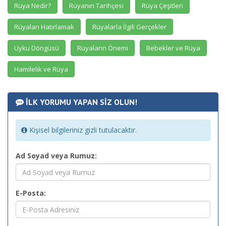
Rüya Nedir?
Rüyanın Tarihçesi
Rüya Çeşitleri
Rüyaları Hatırlamak
Rüyalarla İlgili Gerçekler
Uyku Döngüsü
Rüyaların Önemi
Bebekler ve Rüya
Hamilelik ve Rüya
İLK YORUMU YAPAN SİZ OLUN!
Kişisel bilgileriniz gizli tutulacaktır.
Ad Soyad veya Rumuz:
E-Posta: