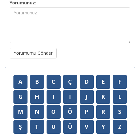
Yorumunuz:
Yorumumu Gönder
A
B
C
Ç
D
E
F
G
H
I
İ
J
K
L
M
N
O
Ö
P
R
S
Ş
T
U
Ü
V
Y
Z