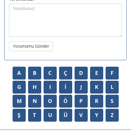
Yorumumu Gönder
A
B
C
Ç
D
E
F
G
H
I
İ
J
K
L
M
N
O
Ö
P
R
S
Ş
T
U
Ü
V
Y
Z