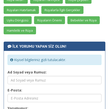
Rüyaları Hatırlamak
Rüyalarla İlgili Gerçekler
Uyku Döngüsü
Rüyaların Önemi
Bebekler ve Rüya
Hamilelik ve Rüya
İLK YORUMU YAPAN SİZ OLUN!
Kişisel bilgileriniz gizli tutulacaktır.
Ad Soyad veya Rumuz:
E-Posta:
Yorumunuz: