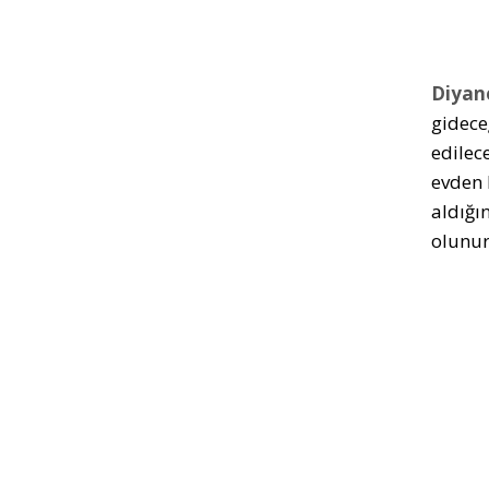
Diyan
gidece
edilec
evden 
aldığı
olunur