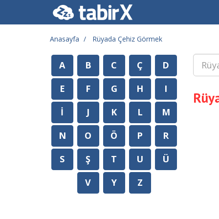
Anasayfa
Rüyada Çehiz Görmek
A
B
C
Ç
D
E
F
G
H
I
Rüya
İ
J
K
L
M
N
O
Ö
P
R
S
Ş
T
U
Ü
V
Y
Z