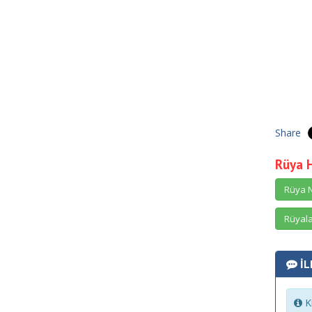
Share
Rüya 
Rüya N
Rüyala
İL
Ki