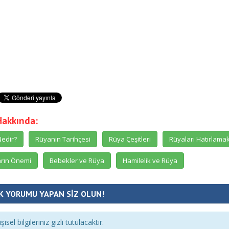
Hakkında:
edir?
Rüyanın Tarihçesi
Rüya Çeşitleri
Rüyaları Hatırlama
rın Önemi
Bebekler ve Rüya
Hamilelik ve Rüya
K YORUMU YAPAN SİZ OLUN!
şisel bilgileriniz gizli tutulacaktır.