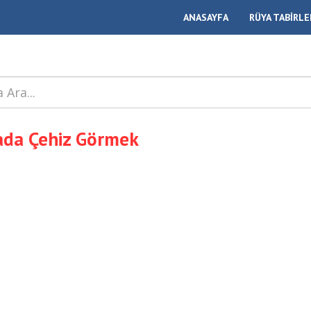
ANASAYFA
RÜYA TABİRLE
da Çehiz Görmek