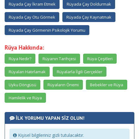
Rüyada Çay İkram Etmek
Rüyada Çay Doldurmak
Rüyada Çay Otu Görmek
Rüyada Çay Kaynatmak
Rüyada Çay Görmenin Psikolojik Yorumu
Rüya Hakkında:
Rüya Nedir?
Rüyanın Tarihçesi
Rüya Çeşitleri
Rüyaları Hatırlamak
Rüyalarla İlgili Gerçekler
Uyku Döngüsü
Rüyaların Önemi
Bebekler ve Rüya
Hamilelik ve Rüya
İLK YORUMU YAPAN SİZ OLUN!
Kişisel bilgileriniz gizli tutulacaktır.