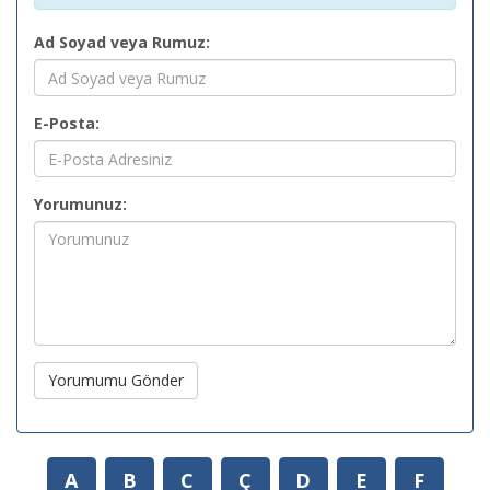
Ad Soyad veya Rumuz:
E-Posta:
Yorumunuz:
Yorumumu Gönder
A
B
C
Ç
D
E
F