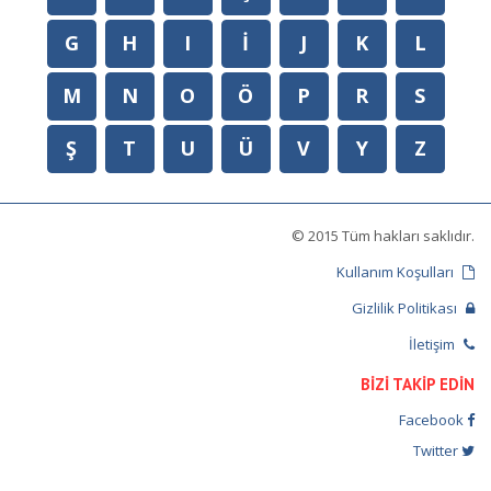
G
H
I
İ
J
K
L
M
N
O
Ö
P
R
S
Ş
T
U
Ü
V
Y
Z
© 2015 Tüm hakları saklıdır.
Kullanım Koşulları
Gizlilik Politikası
İletişim
BİZİ TAKİP EDİN
Facebook
Twitter