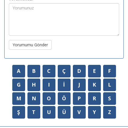
Yorumumu Gönder
A
B
C
Ç
D
E
F
G
H
I
İ
J
K
L
M
N
O
Ö
P
R
S
Ş
T
U
Ü
V
Y
Z