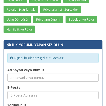
Rüyaları Hatırlamak
Rüyalarla İlgili Gerçekler
Uyku Döngüsü
Rüyaların Önemi
Bebekler ve Rüya
Hamilelik ve Rüya
İLK YORUMU YAPAN SİZ OLUN!
Kişisel bilgileriniz gizli tutulacaktır.
Ad Soyad veya Rumuz:
E-Posta:
Yorumunuz: