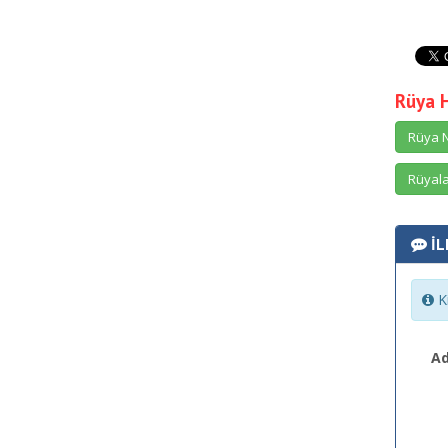
Rüya 
Rüya N
Rüyala
İL
Ki
Ad