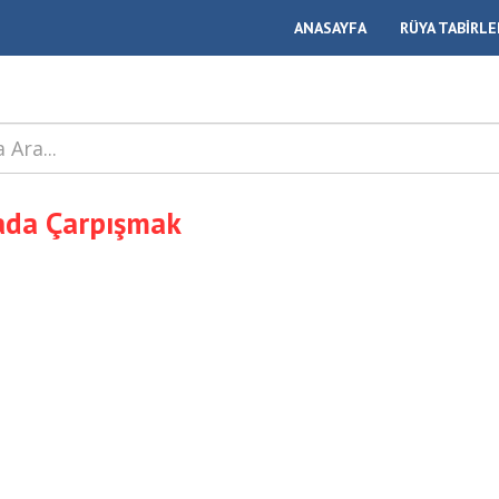
ANASAYFA
RÜYA TABİRLE
ada Çarpışmak