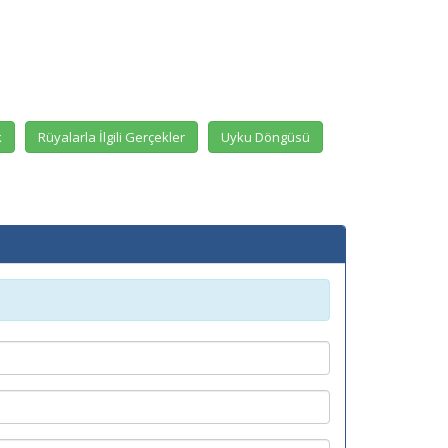
k
Rüyalarla İlgili Gerçekler
Uyku Döngüsü