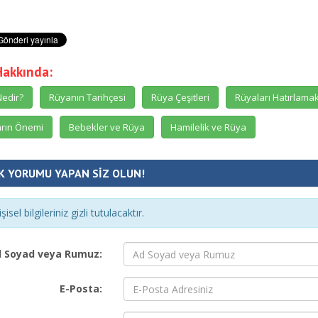
Hakkında:
edir?
Rüyanın Tarihçesi
Rüya Çeşitleri
Rüyaları Hatırlama
rın Önemi
Bebekler ve Rüya
Hamilelik ve Rüya
K YORUMU YAPAN SİZ OLUN!
şisel bilgileriniz gizli tutulacaktır.
 Soyad veya Rumuz:
E-Posta: