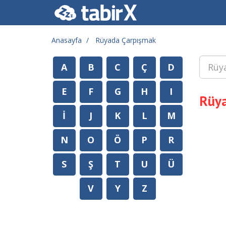
Anasayfa
Rüyada Çarpışmak
A
B
C
Ç
D
E
F
G
H
I
Rüy
İ
J
K
L
M
N
O
Ö
P
R
S
Ş
T
U
Ü
V
Y
Z