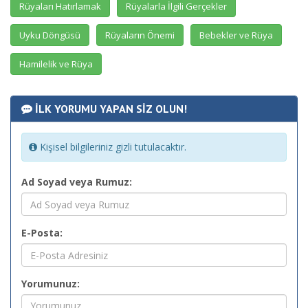
Rüyaları Hatırlamak
Rüyalarla İlgili Gerçekler
Uyku Döngüsü
Rüyaların Önemi
Bebekler ve Rüya
Hamilelik ve Rüya
İLK YORUMU YAPAN SİZ OLUN!
Kişisel bilgileriniz gizli tutulacaktır.
Ad Soyad veya Rumuz:
E-Posta:
Yorumunuz: