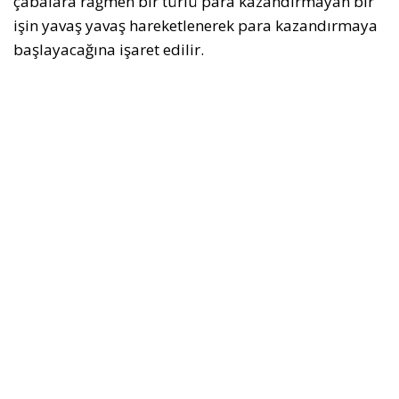
çabalara rağmen bir türlü para kazandırmayan bir
işin yavaş yavaş hareketlenerek para kazandırmaya
başlayacağına işaret edilir.