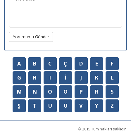
Yorumumu Gönder
A
B
C
Ç
D
E
F
G
H
I
İ
J
K
L
M
N
O
Ö
P
R
S
Ş
T
U
Ü
V
Y
Z
© 2015 Tüm hakları saklıdır.