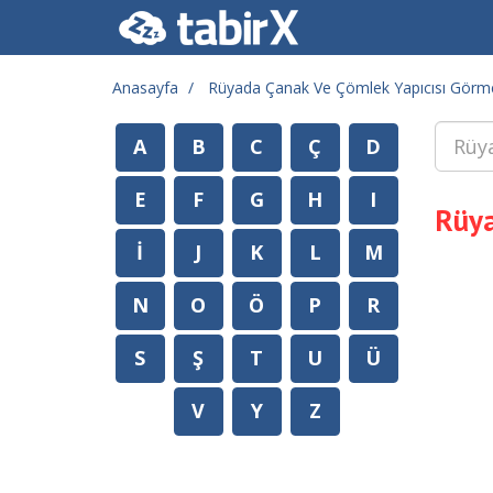
Anasayfa
Rüyada Çanak Ve Çömlek Yapıcısı Görm
A
B
C
Ç
D
E
F
G
H
I
Rüya
İ
J
K
L
M
N
O
Ö
P
R
S
Ş
T
U
Ü
V
Y
Z