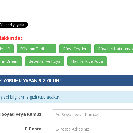
Hakkında:
edir?
Rüyanın Tarihçesi
Rüya Çeşitleri
Rüyaları Hatırlama
rın Önemi
Bebekler ve Rüya
Hamilelik ve Rüya
K YORUMU YAPAN SİZ OLUN!
şisel bilgileriniz gizli tutulacaktır.
 Soyad veya Rumuz:
E-Posta: