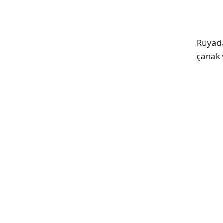
Rüyada
çanak 