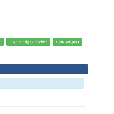
k
Rüyalarla İlgili Gerçekler
Uyku Döngüsü