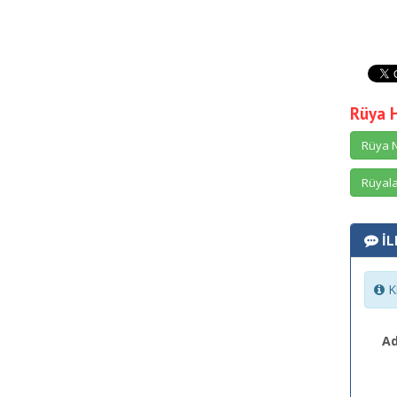
Rüya 
Rüya N
Rüyala
İL
Ki
Ad