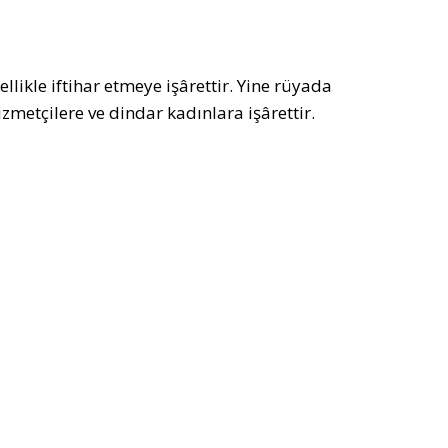
likle iftihar etmeye işârettir. Yine rüyada
metçilere ve dindar kadınlara işârettir.