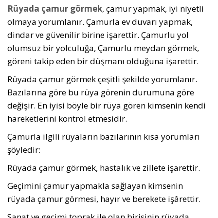
Rüyada çamur görmek
, çamur yapmak, iyi niyet­li
olmaya yorumlanır. Çamurla ev duvarı yapmak,
dindar ve güve­nilir birine işarettir. Çamurlu yol
olumsuz bir yolculuğa, Çamurlu meydan görmek,
göreni takip eden bir düşmanı olduğuna işarettir.
Rüyada çamur görmek çeşitli şekilde yorumlanır.
Ba­zılarına göre bu rüya görenin durumuna göre
değişir. En iyisi böyle bir rüya gören kimsenin kendi
hareketlerini kontrol etmesidir.
Çamurla ilgili rüyaların bazılarının kısa yorumları
şöyledir:
Rüyada çamur görmek, hastalık ve zillete işarettir.
Geçimini çamur yapmakla sağlayan kimse­nin
rüyada çamur görmesi, hayır ve berekete işârettir.
Sanat ve geçimi toprak ile olan birisinin rüyada