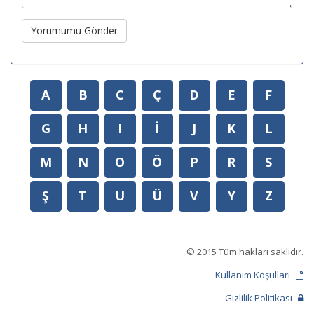
Yorumumu Gönder
A
B
C
Ç
D
E
F
G
H
I
İ
J
K
L
M
N
O
Ö
P
R
S
Ş
T
U
Ü
V
Y
Z
© 2015 Tüm hakları saklıdır.
Kullanım Koşulları
Gizlilik Politikası