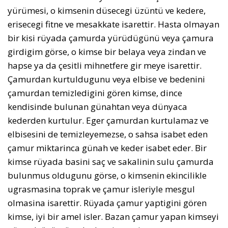
yürümesi, o kimsenin düsecegi üzüntü ve kedere,
erisecegi fitne ve mesakkate isarettir. Hasta olmayan
bir kisi rüyada çamurda yürüdügünü veya çamura
girdigim görse, o kimse bir belaya veya zindan ve
hapse ya da çesitli mihnetfere gir meye isarettir.
Çamurdan kurtuldugunu veya elbise ve bedenini
çamurdan temizledigini gören kimse, dince
kendisinde bulunan günahtan veya dünyaca
kederden kurtulur. Eger çamurdan kurtulamaz ve
elbisesini de temizleyemezse, o sahsa isabet eden
çamur miktarinca günah ve keder isabet eder. Bir
kimse rüyada basini saç ve sakalinin sulu çamurda
bulunmus oldugunu görse, o kimsenin ekincilikle
ugrasmasina toprak ve çamur isleriyle mesgul
olmasina isarettir. Rüyada çamur yaptigini gören
kimse, iyi bir amel isler. Bazan çamur yapan kimseyi