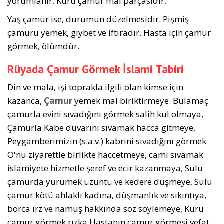
yorumlanır. Kuru çamur mal parçasıdır.
Yaş çamur ise, durumun düzelmesidir. Pişmiş
çamuru yemek, gıybet ve iftiradır. Hasta için çamur
görmek, ölümdür.
Rüyada Çamur Görmek İslami Tabiri
Din ve mala, işi toprakla ilgili olan kimse için
kazanca,
Çamur
yemek mal biriktirmeye. Bulamaç
çamurla evini sıvadığını görmek salih kul olmaya,
Çamurla Kabe duvarını sıvamak hacca gitmeye,
Peygamberimizin (s.a.v.) kabrini sıvadığını görmek
O'nu ziyarettle birlikte haccetmeye, cami sıvamak
islamiyete hizmetle şeref ve ecir kazanmaya, Sulu
çamurda yürümek üzüntü ve kedere düşmeye, Sulu
çamur kötü ahlaklı kadına, düşmanlık ve sıkıntıya,
borca ırz ve namuş hakkında söz söylemeye, Kuru
çamur görmek rızka,Hastanın çamur görmesi vefat