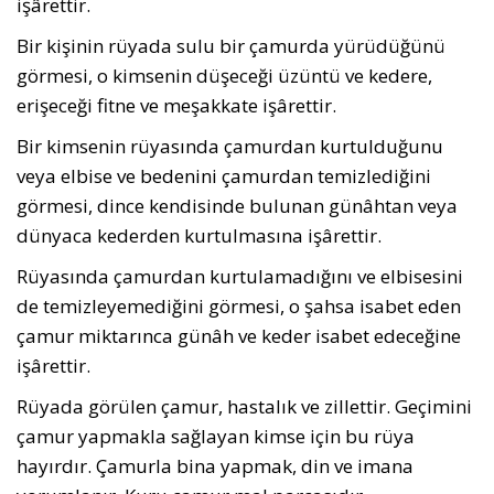
işârettir.
Bir kişinin rüyada sulu bir çamurda yürüdü­ğünü
görmesi, o kimsenin düşeceği üzüntü ve kedere,
erişeceği fitne ve meşakkate işârettir.
Bir kimsenin rüyasında çamurdan kurtul­duğunu
veya elbise ve bedenini çamurdan temizlediğini
görmesi, dince kendisinde bulu­nan günâhtan veya
dünyaca kederden kurtul­masına işârettir.
Rüyasında çamurdan kurtulamadığını ve elbisesini
de temizleyemediğini görmesi, o şahsa isabet eden
çamur miktarınca günâh ve keder isabet edeceğine
işârettir.
Rüyada görülen çamur, hastalık ve zillettir. Geçimini
çamur yapmakla sağlayan kimse için bu rüya
hayırdır. Çamurla bina yapmak, din ve imana