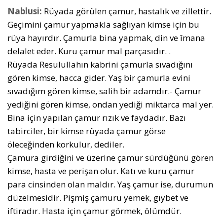
Nablusi:
Rüyada görülen çamur, hastalık ve zillettir.
Geçimini çamur yapmakla sağlıyan kimse için bu
rüya hayırdır. Çamurla bina yapmak, din ve îmana
delalet eder. Kuru çamur mal parçasıdır. .
Rüyada Resulullahın kabrini çamurla sıvadığını
gören kimse, hacca gider. Yaş bir çamurla evini
sıvadığım gören kimse, salih bir adamdır.- Çamur
yediğini gören kimse, ondan yediği miktarca mal yer.
Bina için yapılan çamur rızık ve faydadır. Bazı
tabirciler, bir kimse rüyada çamur görse
öleceğinden korkulur, dediler.
Çamura girdiğini ve üzerine çamur sürdüğünü gören
kimse, hasta ve perişan olur. Katı ve kuru çamur
para cinsinden olan maldır. Yaş çamur ise, durumun
düzelmesidir. Pişmiş çamuru yemek, gıybet ve
iftiradır. Hasta için çamur görmek, ölümdür.