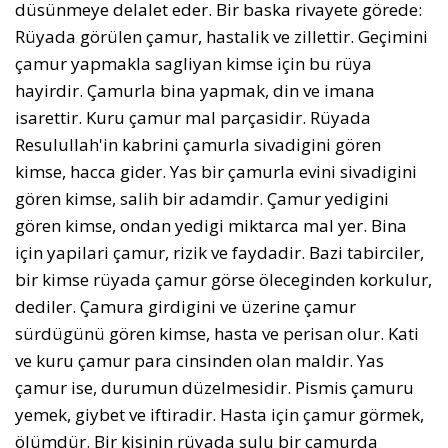
düsünmeye delalet eder. Bir baska rivayete görede:
Rüyada görülen çamur, hastalik ve zillettir. Geçimini
çamur yapmakla sagliyan kimse için bu rüya
hayirdir. Çamurla bina yapmak, din ve imana
isarettir. Kuru çamur mal parçasidir. Rüyada
Resulullah'in kabrini çamurla sivadigini gören
kimse, hacca gider. Yas bir çamurla evini sivadigini
gören kimse, salih bir adamdir. Çamur yedigini
gören kimse, ondan yedigi miktarca mal yer. Bina
için yapilari çamur, rizik ve faydadir. Bazi tabirciler,
bir kimse rüyada çamur görse öleceginden korkulur,
dediler. Çamura girdigini ve üzerine çamur
sürdügünü gören kimse, hasta ve perisan olur. Kati
ve kuru çamur para cinsinden olan maldir. Yas
çamur ise, durumun düzelmesidir. Pismis çamuru
yemek, giybet ve iftiradir. Hasta için çamur görmek,
ölümdür. Bir kisinin rüyada sulu bir çamurda