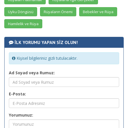
Uyku Döngüsü
Rüyaların Önemi
Bebekler ve Rüya
Hamilelik ve Rüya
İLK YORUMU YAPAN SİZ OLUN!
Kişisel bilgileriniz gizli tutulacaktır.
Ad Soyad veya Rumuz:
E-Posta:
Yorumunuz: