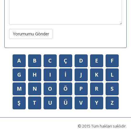
Yorumumu Gönder
A
B
C
Ç
D
E
F
G
H
I
İ
J
K
L
M
N
O
Ö
P
R
S
Ş
T
U
Ü
V
Y
Z
© 2015 Tüm hakları saklıdır.