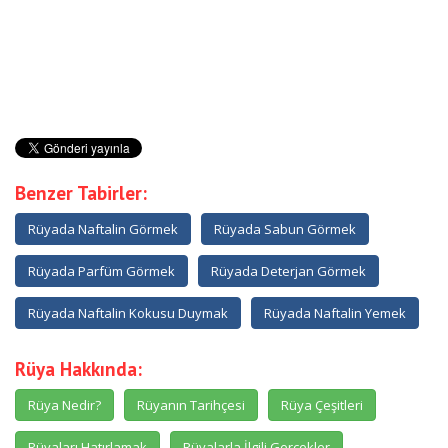
Benzer Tabirler:
Rüyada Naftalin Görmek
Rüyada Sabun Görmek
Rüyada Parfüm Görmek
Rüyada Deterjan Görmek
Rüyada Naftalin Kokusu Duymak
Rüyada Naftalin Yemek
Rüya Hakkında:
Rüya Nedir?
Rüyanın Tarihçesi
Rüya Çeşitleri
Rüyaları Hatırlamak
Rüyalarla İlgili Gerçekler