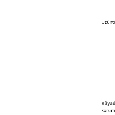
Üzüntü
Rüyad
koruma