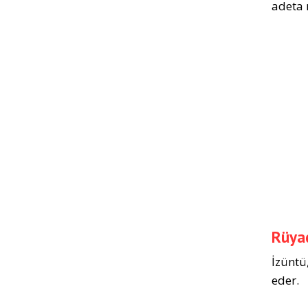
adeta 
Rüyad
İzüntü
eder.