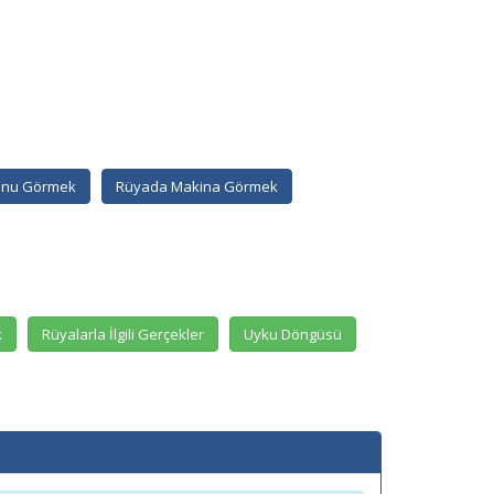
onu Görmek
Rüyada Makina Görmek
k
Rüyalarla İlgili Gerçekler
Uyku Döngüsü