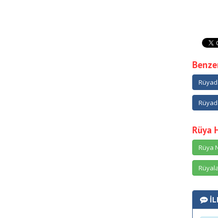
Benzer
Rüyad
Rüyad
Rüya 
Rüya N
Rüyala
İL