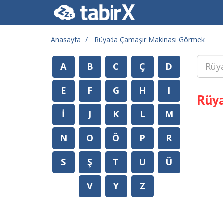
Anasayfa
Rüyada Çamaşır Makinası Görmek
A
B
C
Ç
D
E
F
G
H
I
Rüya
İ
J
K
L
M
N
O
Ö
P
R
S
Ş
T
U
Ü
V
Y
Z