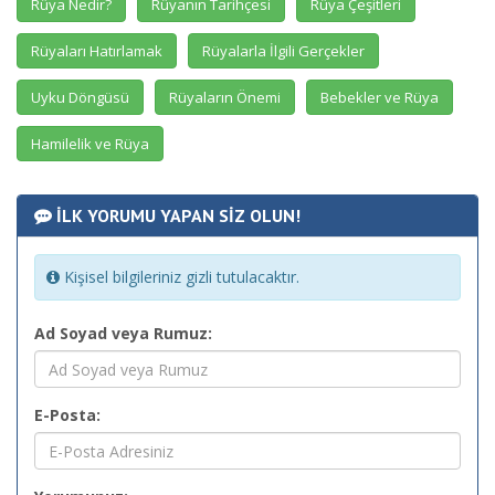
Rüya Nedir?
Rüyanın Tarihçesi
Rüya Çeşitleri
Rüyaları Hatırlamak
Rüyalarla İlgili Gerçekler
Uyku Döngüsü
Rüyaların Önemi
Bebekler ve Rüya
Hamilelik ve Rüya
İLK YORUMU YAPAN SİZ OLUN!
Kişisel bilgileriniz gizli tutulacaktır.
Ad Soyad veya Rumuz:
E-Posta: