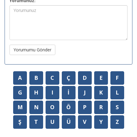
Yorumunuz:
Yorumumu Gönder
A
B
C
Ç
D
E
F
G
H
I
İ
J
K
L
M
N
O
Ö
P
R
S
Ş
T
U
Ü
V
Y
Z