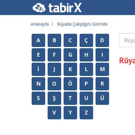
Anasayfa
Rüyada Çalıştığını Görmek
A
B
C
Ç
D
E
F
G
H
I
Rüya
İ
J
K
L
M
N
O
Ö
P
R
S
Ş
T
U
Ü
V
Y
Z