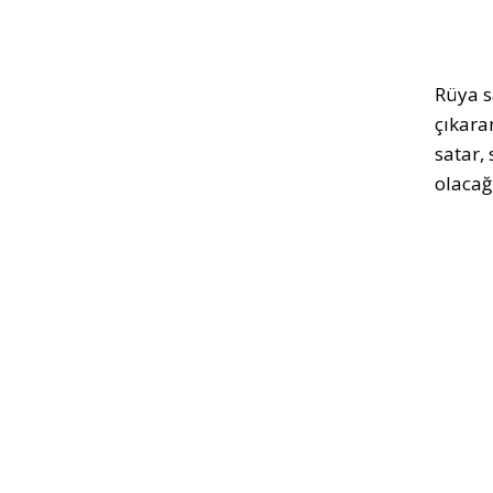
Rüya s
çıkaran
satar,
olacağı