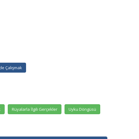
de Çalışmak
k
Rüyalarla İlgili Gerçekler
Uyku Döngüsü