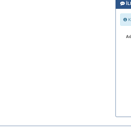
İL
Ki
Ad