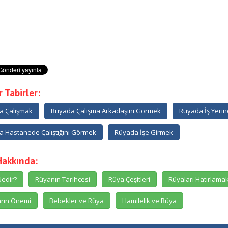
 Tabirler:
a Çalışmak
Rüyada Çalışma Arkadaşını Görmek
Rüyada İş Yerin
 Hastanede Çalıştığını Görmek
Rüyada İşe Girmek
Hakkında:
edir?
Rüyanın Tarihçesi
Rüya Çeşitleri
Rüyaları Hatırlama
rın Önemi
Bebekler ve Rüya
Hamilelik ve Rüya