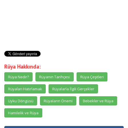
Rüya Hakkında:
Rüya Nedir?
Rüyanın Tarihçesi
Rüya Çeşitleri
Rüyaları Hatırlamak
Rüyalarla İlgili Gerçekler
Uyku Döngüsü
Rüyaların Önemi
Bebekler ve Rüya
Hamilelik ve Rüya