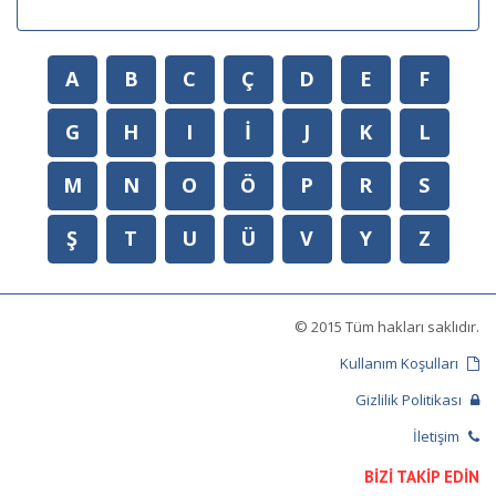
A
B
C
Ç
D
E
F
G
H
I
İ
J
K
L
M
N
O
Ö
P
R
S
Ş
T
U
Ü
V
Y
Z
© 2015 Tüm hakları saklıdır.
Kullanım Koşulları
Gizlilik Politikası
İletişim
BİZİ TAKİP EDİN