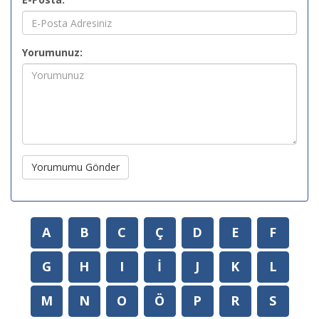
Yorumunuz:
Yorumumu Gönder
A
B
C
Ç
D
E
F
G
H
I
İ
J
K
L
M
N
O
Ö
P
R
S