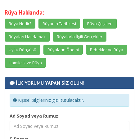
Rüya Hakkında:
Rüya Nedir?
Rüyanın Tarihçesi
Rüya Çeşitleri
Rüyaları Hatırlamak
Rüyalarla İlgili Gerçekler
Uyku Döngüsü
Rüyaların Önemi
Bebekler ve Rüya
Hamilelik ve Rüya
İLK YORUMU YAPAN SİZ OLUN!
Kişisel bilgileriniz gizli tutulacaktır.
Ad Soyad veya Rumuz:
E-Posta: