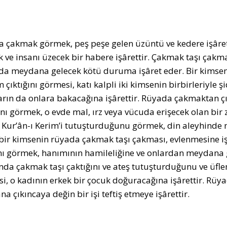
 çakmak görmek, peş peşe gelen üzüntü ve kedere işâre
k ve insanı üzecek bir habere işârettir. Çakmak taşı çakma
da meydana gelecek kötü duruma işâret eder. Bir kimsen
m çıktığını görmesi, katı kalpli iki kimsenin birbirleriyle 
arın da onlara bakacağına işârettir. Rüyada çakmaktan çı
ını görmek, o evde mal, ırz veya vücuda erişecek olan bir
, Kur’ân-ı Kerim’i tutuşturduğunu görmek, din aleyhinde 
bir kimsenin rüyada çakmak taşı çakması, evlenmesine iş
ını görmek, hanımının hamileliğine ve onlardan meydana g
nda çakmak taşı çaktığını ve ateş tutuşturduğunu ve üflem
i, o kadının erkek bir çocuk doğuracağına işârettir. Rüya
 çıkıncaya değin bir işi teftiş etmeye işârettir.