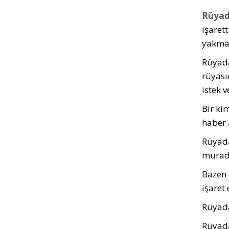
Rüyad
işaret
yakmak
Rüyada
rüyası
istek v
Bir ki
haber 
Rüyada
muradı
Bazen 
işaret 
Rüyada
Rüyada