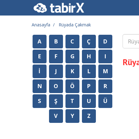
Anasayfa
Rüyada Çakmak
A
B
C
Ç
D
E
F
G
H
I
Rüy
İ
J
K
L
M
N
O
Ö
P
R
S
Ş
T
U
Ü
V
Y
Z