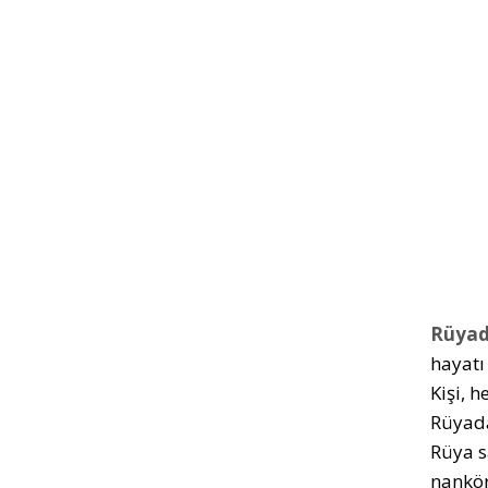
Rüyad
hayatı
Kişi, 
Rüyada
Rüya sa
nankör