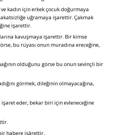
 ve kadın için erkek çocuk doğurmaya
adakatsizliğe uğramaya işarettir. Çakmak
ine işarettir.
rına kavuşmaya işarettir. Bir kimse
örse, bu rüyası onun muradına ereceğine,
mağının olduğunu görse bu onun sevinçli bir
ğını görmek, dileğinin olmayacağına,
şaret eder, bekar biri için evleneceğine
tir.
r habere işârettir.