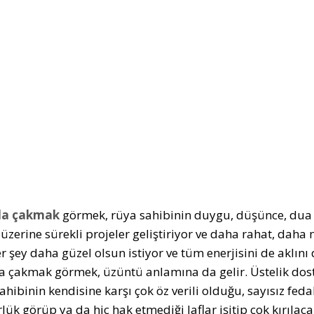
a çakmak
görmek, rüya sahibinin duygu, düşünce, dua v
 üzerine sürekli projeler geliştiriyor ve daha rahat, daha
her şey daha güzel olsun istiyor ve tüm enerjisini de aklı
 çakmak görmek, üzüntü anlamına da gelir. Üstelik dost el
hibinin kendisine karşı çok öz verili olduğu, sayısız fedak
lük görüp ya da hiç hak etmediği laflar işitip çok kırılaca