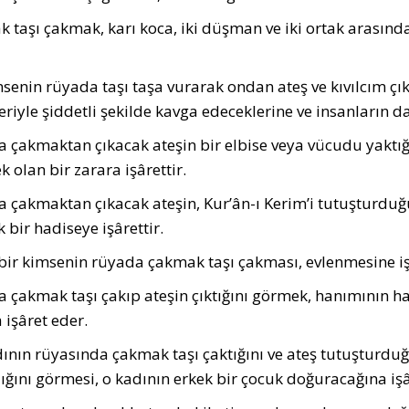
 taşı çakmak, karı koca, iki düşman ve iki ortak arası
senin rüyada taşı taşa vurarak on­dan ateş ve kıvılcım çıkt
leriyle şiddetli şekilde kavga edeceklerine ve insanların d
 çakmaktan çıkacak ateşin bir elbise veya vücudu yaktığ
k olan bir zarara işârettir.
 çakmaktan çıkacak ateşin, Kur’ân-ı Kerim’i tutuşturd
 bir hadiseye işârettir.
bir kimsenin rüyada çakmak taşı çakması, evlenmesine işâ
 çakmak taşı çakıp ateşin çıktığını görmek, hanımının h
 işâret eder.
dının rüyasında çakmak taşı çaktığını ve ateş tutuşturduğ
ığını görmesi, o kadı­nın erkek bir çocuk doğuracağına işâ