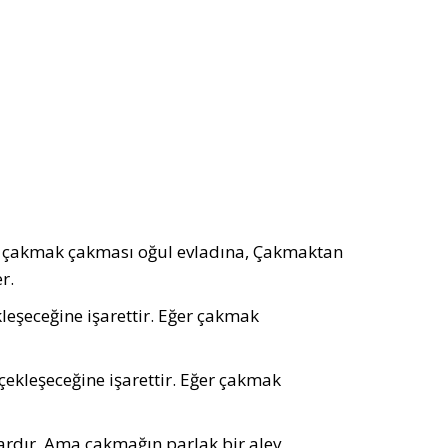
nın çakmak çakması oğul evladına, Çakmaktan
r.
eşeceğine işarettir. Eğer çakmak
ekleşeceğine işarettir. Eğer çakmak
lardır. Ama çakmağın parlak bir alev