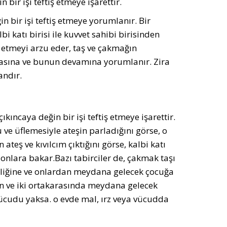
bir işi teftiş etmeye işârettir.
 bir işi teftiş etmeye yorumlanır. Bir
bi katı birisi ile kuvvet sahibi birisinden
 etmeyi arzu eder, taş ve çakmağın
masına ve bunun devamına yorumlanır. Zira
andır.
ıncaya değin bir işi teftiş etmeye işarettir.
ve üflemesiyle ateşin parladığını görse, o
teş ve kıvılcım çıktığını görse, kalbi katı
a onlara bakar.Bazı tabirciler de, çakmak taşı
eliğine ve onlardan meydana gelecek çocuğa
an ve iki ortakarasında meydana gelecek
ücudu yaksa. o evde mal, ırz veya vücudda