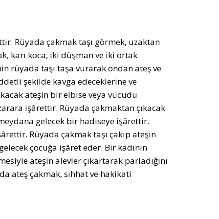
ttir. Rüyada çakmak taşı görmek, uzaktan
k, karı koca, iki düşman ve iki ortak
in rüyada taşı taşa vurarak ondan ateş ve
şiddetli şekilde kavga edeceklerine ve
kacak ateşin bir elbise veya vücudu
 zarara işârettir. Rüyada çakmaktan çıkacak
meydana gelecek bir hadiseye işârettir.
ârettir. Rüyada çakmak taşı çakıp ateşin
elecek çocuğa işâret eder. Bir kadının
esiyle ateşin alevler çıkartarak parladığını
da ateş çakmak, sıhhat ve hakikati