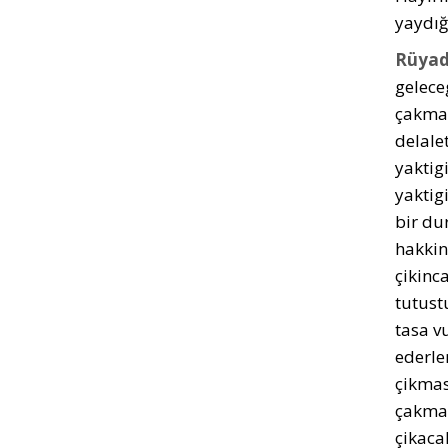
yaydığ
Rüyad
gelece
çakmag
delale
yaktig
yaktig
bir du
hakkin
çikinca
tutust
tasa vu
ederle
çikmas
çakmak
çikaca