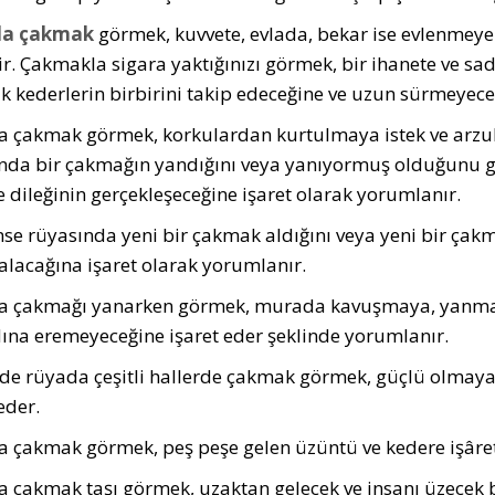
a çakmak
görmek, kuvvete, evlada, bekar ise evlenmeye
tir. Çakmakla sigara yaktığınızı görmek, bir ihanete ve s
 kederlerin birbirini takip edece­ğine ve uzun sürmeyeceğ
 çakmak görmek, korkulardan kurtulmaya istek ve arzula
nda bir çakmağın yandığını veya yanıyormuş olduğunu g
e dileği­nin gerçekleşeceğine işaret olarak yorumlanır.
mse rüyasında yeni bir çakmak aldığını veya yeni bir çak
alacağına işaret olarak yorumlanır.
 çakmağı yanarken görmek, murada kavuşmaya, yanmadı
na eremeyeceğine işaret eder şeklinde yorumlanır.
de rüyada çeşitli hallerde çakmak görmek, güçlü ol­maya i
eder.
 çakmak görmek, peş peşe gelen üzüntü ve kedere işâret
 çakmak taşı görmek, uzaktan ge­lecek ve insanı üzecek bi