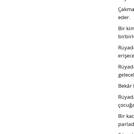
Çakmak
eder.
Bir kim
birbir
Rüyada
erişece
Rüyada
gelecek
Bekâr 
Rüyada
çocuğa
Bir ka
parlad