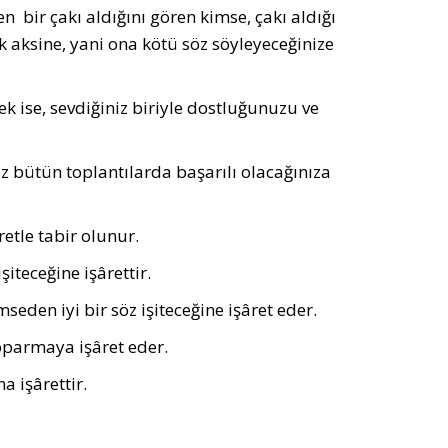
n bir çakı aldığını gören kimse, çakı aldığı
ek aksine, yani ona kötü söz söyleyeceğinize
k ise, sevdiğiniz biriyle dostluğunuzu ve
iz bütün toplantılarda başarılı olacağınıza
etle tabir olunur.
iteceğine işârettir.
seden iyi bir söz işi­teceğine işâret eder.
 koparmaya işâret eder.
a işârettir.