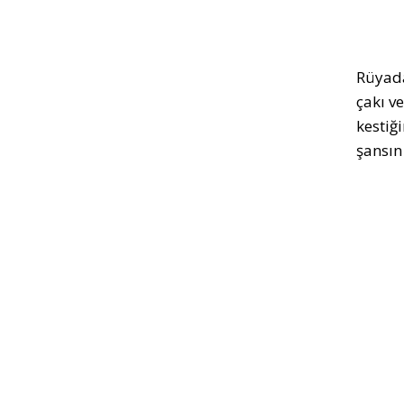
Rüyada
çakı ve
kestiğ
şansın 