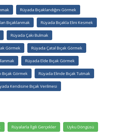
anmak
Rüyada Bıçaklandığını Görmek
dan Bıçaklanmak
Rüyada Bıçakla Elini Kesmek
Rüyada Çakı Bulmak
çak Görmek
Rüyada Çatal Bıçak Görmek
llanmak
Rüyada Elde Bıçak Görmek
ı Bıçak Görmek
Rüyada Elinde Bıçak Tutmak
yada Kendisine Bıçak Verilmesi
k
Rüyalarla İlgili Gerçekler
Uyku Döngüsü