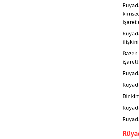
Rüyada
kim­sed
işaret 
Rüyada
ilişkin
Bazen 
işarett
Rüyada
Rüyada
Bir kim
Rüyada 
Rüyada 
Rüyad