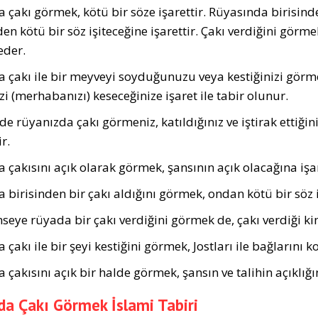
 çakı görmek, kötü bir söze işarettir. Rüyasında birisinde
en kötü bir söz işiteceğine işarettir. Çakı verdiğini gör­m
eder.
 çakı ile bir meyveyi soyduğunuzu veya kestiğinizi görme
izi (merhabanızı) keseceğinize işaret ile tabir olunur.
de rüyanızda çakı görmeniz, katıldığınız ve iştirak ettiğin
ir.
 çakısını açık olarak görmek, şansının açık olacağı­na işar
 birisinden bir çakı aldığını görmek, ondan kötü bir söz iş
seye rüyada bir çakı verdiğini gör­mek de, çakı verdiği kim
çakı ile bir şeyi kestiğini görmek, Jostları ile bağlarını
çakısını açık bir halde görmek, şansın ve talihin açıklığın
a Çakı Görmek İslami Tabiri