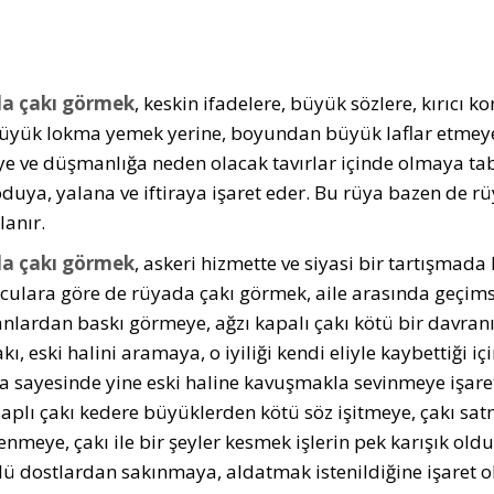
a çakı görmek
, keskin ifadelere, büyük sözlere, kırıcı 
üyük lokma yemek yerine, boyundan büyük laflar etmeye, 
e ve düşmanlığa neden olacak tavırlar içinde olmaya tabir
duya, yalana ve iftiraya işaret eder. Bu rüya bazen de r
anır.
a çakı görmek
, askeri hizmette ve siyasi bir tartışmada
ulara gö­re de rüyada çakı görmek, aile arasında geçimsizl
lardan baskı görmeye, ağzı kapalı çakı kötü bir davranı
akı, eski halini aramaya, o iyiliği kendi eliyle kaybettiği
a sayesinde yine es­ki haline kavuşmakla sevinmeye işare
saplı çakı kedere büyüklerden kötü söz işitme­ye, çakı sat
enmeye, çakı ile bir şeyler kesmek işlerin pek karışık ol
zlü dostlardan sakınmaya, aldatmak istenildiğine işaret 