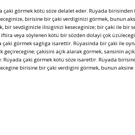
 çaki görmek kötü söze delalet eder. Rüyada birisinden b
teceginize, birisine bir çaki verdiginizi görmek, bunun aksi
, bir sevdiginizle ilisiginizi keseceginize; bir çaki ile b
 iftira veya söylenen kötü bir sözden dolayi çok üzülecegin
 çaki görmek sagliga isarettir. Rüyasinda bir çaki ile oyna
ik geçirecegine; çakisini açik alarak görmek, sansinin açik
: Rüyada çaki görmek kötü söze isarettir. Rüyada birisin
tecegine birisine bir çaki verdigini görmek, bunun aksine i