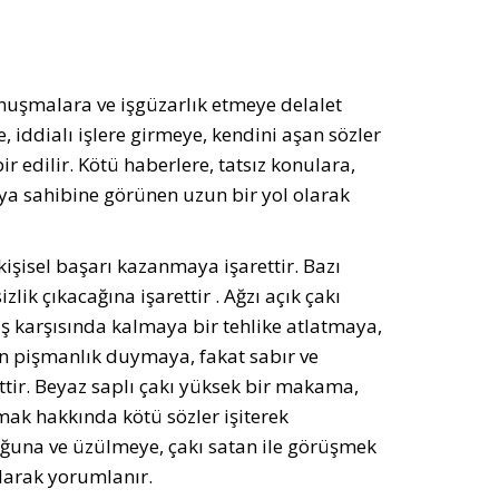
konuşmalara ve işgüzarlık etmeye delalet
iddialı işlere girmeye, kendini aşan sözler
 edilir. Kötü haberlere, tatsız konulara,
üya sahibine görünen uzun bir yol olarak
 kişisel başarı kazanmaya işarettir. Bazı
ik çıkacağına işarettir . Ağzı açık çakı
ş karşısında kalmaya bir tehlike atlatmaya,
 için pişmanlık duymaya, fakat sabır ve
ttir. Beyaz saplı çakı yüksek bir makama,
mak hakkında kötü sözler işiterek
duğuna ve üzülmeye, çakı satan ile görüşmek
olarak yorumlanır.