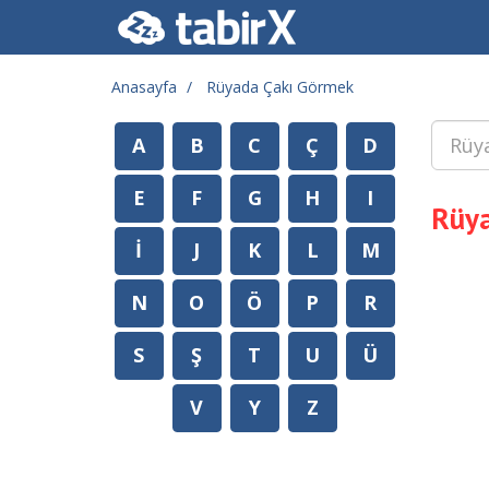
Anasayfa
Rüyada Çakı Görmek
A
B
C
Ç
D
E
F
G
H
I
Rüy
İ
J
K
L
M
N
O
Ö
P
R
S
Ş
T
U
Ü
V
Y
Z