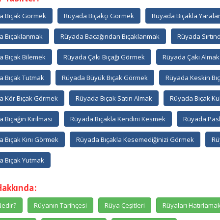
a Bıçak Görmek
Rüyada Bıçakçı Görmek
Rüyada Bıçakla Yaral
a Bıçaklanmak
Rüyada Bacağından Bıçaklanmak
Rüyada Sırtın
 Bıçak Bilemek
Rüyada Çakı Bıçağı Görmek
Rüyada Çakı Almak
a Bıçak Tutmak
Rüyada Büyük Bıçak Görmek
Rüyada Keskin Bı
a Kör Bıçak Görmek
Rüyada Bıçak Satın Almak
Rüyada Bıçak Ku
 Bıçağın Kırılması
Rüyada Bıçakla Kendini Kesmek
Rüyada Pasl
 Bıçak Kını Görmek
Rüyada Bıçakla Kesemediğinizi Görmek
Rü
a Bıçak Yutmak
Hakkında:
edir?
Rüyanın Tarihçesi
Rüya Çeşitleri
Rüyaları Hatırlama