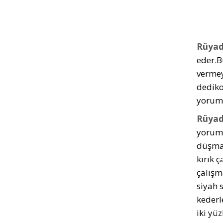
Rüyad
eder.B
vermey
dediko
yoruml
Rüyad
yorumc
düşman
kırık ç
çalışm
siyah 
kederl
iki yü