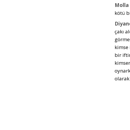
Molla
kötü bi
Diyan
çakı al
görmesi
kimse 
bir if
kimsen
oynarke
olarak