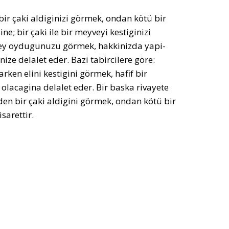
ir çaki aldiginizi görmek, ondan kötü bir
ne; bir çaki ile bir meyveyi kestiginizi
ir sey oydugunuzu görmek, hakkinizda yapi-
ize delalet eder. Bazi tabircilere göre:
rken elini kestigini görmek, hafif bir
 olacagina delalet eder. Bir baska rivayete
den bir çaki aldigini görmek, ondan kötü bir
sarettir.