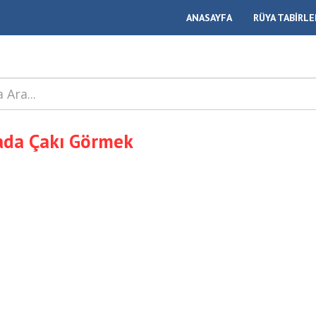
ANASAYFA
RÜYA TABİRLE
ada Çakı Görmek