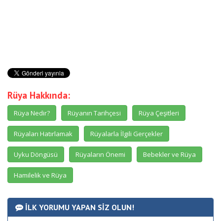
Rüya Hakkında:
Rüya Nedir?
Rüyanın Tarihçesi
Rüya Çeşitleri
Rüyaları Hatırlamak
Rüyalarla İlgili Gerçekler
Uyku Döngüsü
Rüyaların Önemi
Bebekler ve Rüya
Hamilelik ve Rüya
İLK YORUMU YAPAN SİZ OLUN!