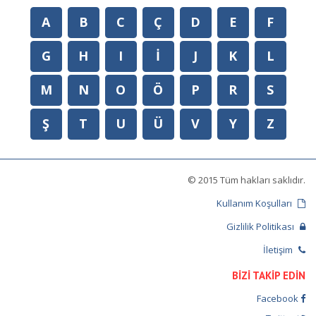
A
B
C
Ç
D
E
F
G
H
I
İ
J
K
L
M
N
O
Ö
P
R
S
Ş
T
U
Ü
V
Y
Z
© 2015 Tüm hakları saklıdır.
Kullanım Koşulları
Gizlilik Politikası
İletişim
BİZİ TAKİP EDİN
Facebook