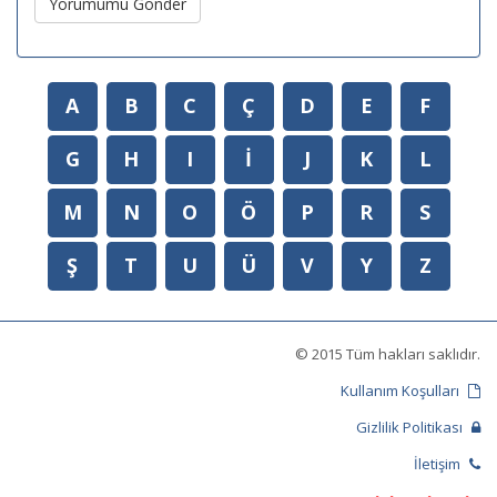
Yorumumu Gönder
A
B
C
Ç
D
E
F
G
H
I
İ
J
K
L
M
N
O
Ö
P
R
S
Ş
T
U
Ü
V
Y
Z
© 2015 Tüm hakları saklıdır.
Kullanım Koşulları
Gizlilik Politikası
İletişim