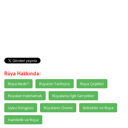
Rüya Hakkında:
Rüya Nedir?
Rüyanın Tarihçesi
Rüya Çeşitleri
Rüyaları Hatırlamak
Rüyalarla İlgili Gerçekler
Uyku Döngüsü
Rüyaların Önemi
Bebekler ve Rüya
Hamilelik ve Rüya