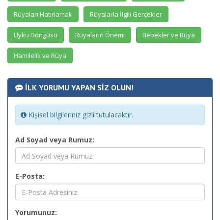
Rüyaları Hatırlamak
Rüyalarla İlgili Gerçekler
Uyku Döngüsü
Rüyaların Önemi
Bebekler ve Rüya
Hamilelik ve Rüya
İLK YORUMU YAPAN SİZ OLUN!
Kişisel bilgileriniz gizli tutulacaktır.
Ad Soyad veya Rumuz:
E-Posta:
Yorumunuz: