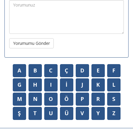
Yorumumu Gönder
A
B
C
Ç
D
E
F
G
H
I
İ
J
K
L
M
N
O
Ö
P
R
S
Ş
T
U
Ü
V
Y
Z