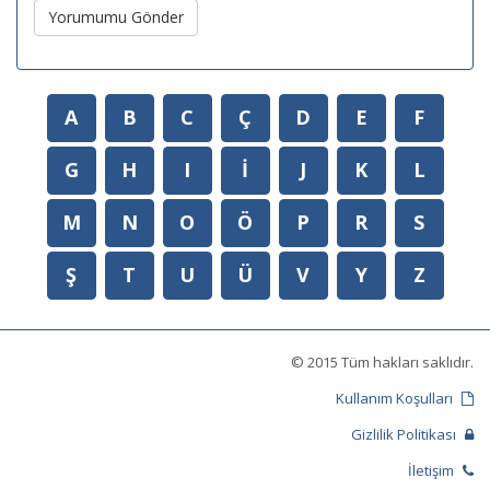
Yorumumu Gönder
A
B
C
Ç
D
E
F
G
H
I
İ
J
K
L
M
N
O
Ö
P
R
S
Ş
T
U
Ü
V
Y
Z
© 2015 Tüm hakları saklıdır.
Kullanım Koşulları
Gizlilik Politikası
İletişim