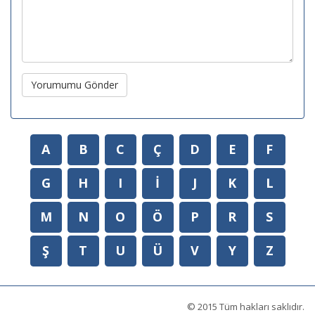
Yorumumu Gönder
A
B
C
Ç
D
E
F
G
H
I
İ
J
K
L
M
N
O
Ö
P
R
S
Ş
T
U
Ü
V
Y
Z
© 2015 Tüm hakları saklıdır.