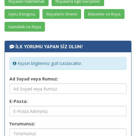
Rüyaları Hatırlamak
Rüyalarla İlgili Gerçekler
Uyku Döngüsü
Rüyaların Önemi
Bebekler ve Rüya
Hamilelik ve Rüya
İLK YORUMU YAPAN SİZ OLUN!
Kişisel bilgileriniz gizli tutulacaktır.
Ad Soyad veya Rumuz:
E-Posta:
Yorumunuz: