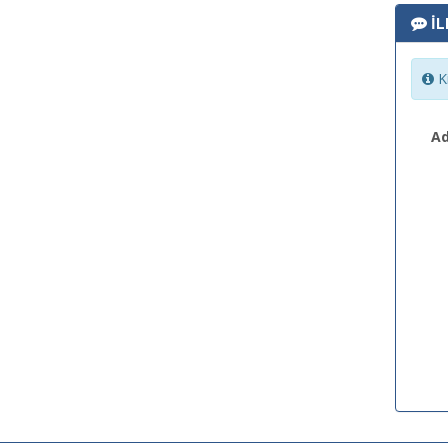
İL
Ki
Ad