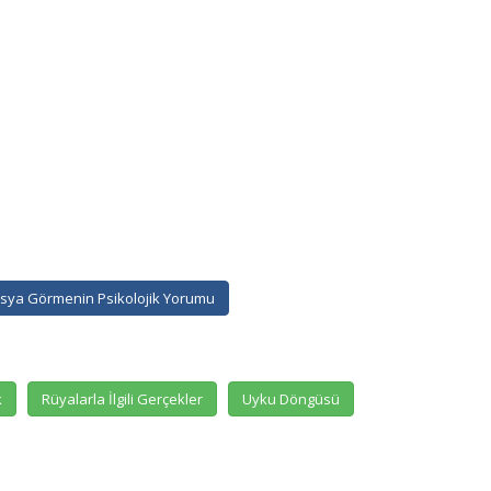
sya Görmenin Psikolojik Yorumu
k
Rüyalarla İlgili Gerçekler
Uyku Döngüsü