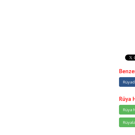
Benzer
Rüyad
Rüya 
Rüya N
Rüyala