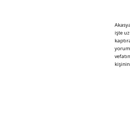
Akasya
işte u
kaptır
yoruml
vefatı
kişini