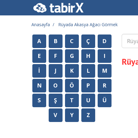
Anasayfa
Rüyada Akasya Ağacı Görmek
A
B
C
Ç
D
E
F
G
H
I
Rüya
İ
J
K
L
M
N
O
Ö
P
R
S
Ş
T
U
Ü
V
Y
Z