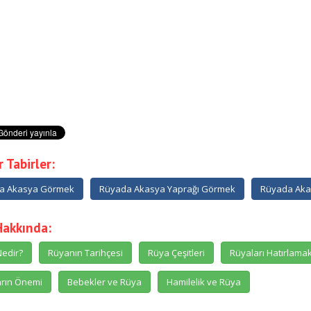
 Tabirler:
a Akasya Görmek
Rüyada Akasya Yaprağı Görmek
Rüyada Aka
Hakkında:
edir?
Rüyanın Tarihçesi
Rüya Çeşitleri
Rüyaları Hatırlama
rın Önemi
Bebekler ve Rüya
Hamilelik ve Rüya