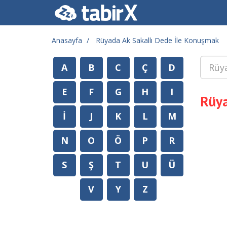
Anasayfa
Rüyada Ak Sakallı Dede İle Konuşmak
A
B
C
Ç
D
E
F
G
H
I
Rüya
İ
J
K
L
M
N
O
Ö
P
R
S
Ş
T
U
Ü
V
Y
Z