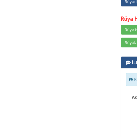
Rüyada
Rüya 
Rüya N
Rüyala
İL
Ki
Ad