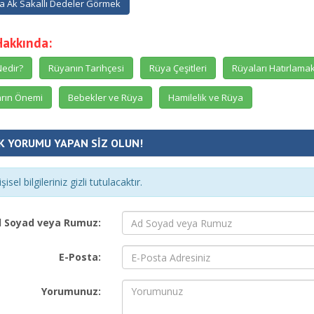
 Ak Sakallı Dedeler Görmek
Hakkında:
edir?
Rüyanın Tarihçesi
Rüya Çeşitleri
Rüyaları Hatırlama
rın Önemi
Bebekler ve Rüya
Hamilelik ve Rüya
K YORUMU YAPAN SİZ OLUN!
şisel bilgileriniz gizli tutulacaktır.
 Soyad veya Rumuz:
E-Posta:
Yorumunuz: