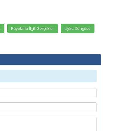
k
Rüyalarla İlgili Gerçekler
Uyku Döngüsü