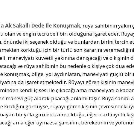
a Ak Sakallı Dede İle Konuşmak
, rüya sahibinin yakın 
u olan ve engin tecrübeli biri olduğuna işaret eder. Rüyay
, önünde iki seçenek olduğu ve bunlardan birini tercih 
mekten korktuğu için bir türlü son kararını veremediğini
eli, maneviyatı kuvvetli yakınına danışacağı ve o kişinin 
atacağı ve rüya sahibinin bu nedenle o kişiye çok dua ed
le konuşmak, bilge, yol aydınlatan, maneviyatı güçlü birin
yatına da işaret etmektedir. Rüyayı gören kişinin manevi
minden kendi iç sesi ile çıkacağı ama maneviyatı o kadar 
en manevi güç alarak çıkacağı anlamı taşır. Rüya sahibi 
 kızdığını gördüyse, rüyayı gören kişinin çevresindeki iyi 
mayan bir yola girmek üzere olduğu, eğer o art niyetli kiş
cağı ama eğer uymazsa şansının, bereketinin ve yolunun 