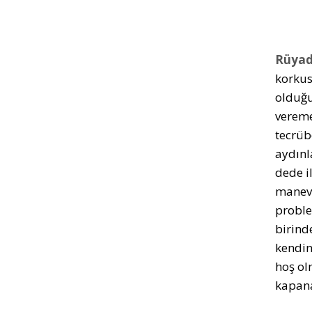
Rüyad
korkus
olduğu
vereme
tecrüb
aydınl
dede i
manevi
proble
birind
kendine
hoş ol
kapana