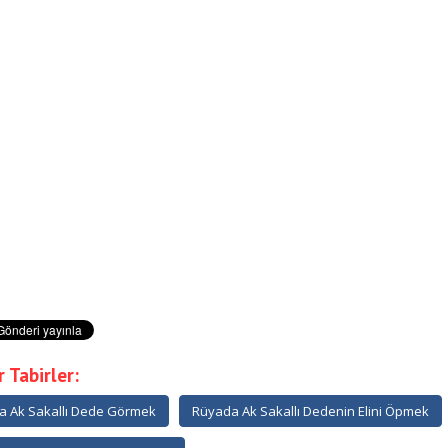
 Tabirler:
a Ak Sakallı Dede Görmek
Rüyada Ak Sakallı Dedenin Elini Öpmek