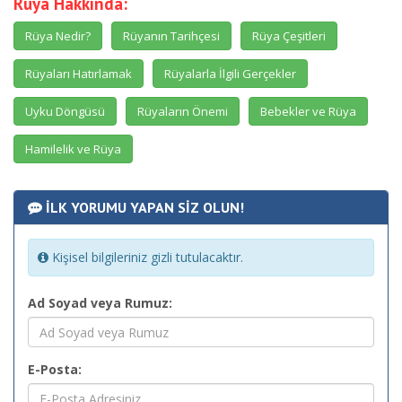
Rüya Hakkında:
Rüya Nedir?
Rüyanın Tarihçesi
Rüya Çeşitleri
Rüyaları Hatırlamak
Rüyalarla İlgili Gerçekler
Uyku Döngüsü
Rüyaların Önemi
Bebekler ve Rüya
Hamilelik ve Rüya
İLK YORUMU YAPAN SİZ OLUN!
Kişisel bilgileriniz gizli tutulacaktır.
Ad Soyad veya Rumuz:
E-Posta: