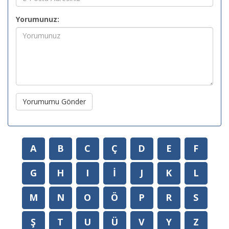
Yorumunuz:
Yorumumu Gönder
A
B
C
Ç
D
E
F
G
H
I
İ
J
K
L
M
N
O
Ö
P
R
S
Ş
T
U
Ü
V
Y
Z