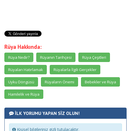
Rüya Hakkında:
Rüya Nedir?
Rüyanın Tarihçesi
Rüya Çeşitleri
Rüyaları Hatırlamak
Rüyalarla İlgili Gerçekler
Uyku Döngüsü
Rüyaların Önemi
Bebekler ve Rüya
Hamilelik ve Rüya
İLK YORUMU YAPAN SİZ OLUN!
Kişisel bilgileriniz gizli tutulacaktır.