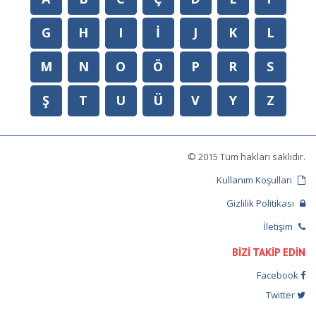
G
H
I
İ
J
K
L
M
N
O
Ö
P
R
S
Ş
T
U
Ü
V
Y
Z
© 2015 Tüm hakları saklıdır.
Kullanım Koşulları
Gizlilik Politikası
İletişim
BİZİ TAKİP EDİN
Facebook
Twitter