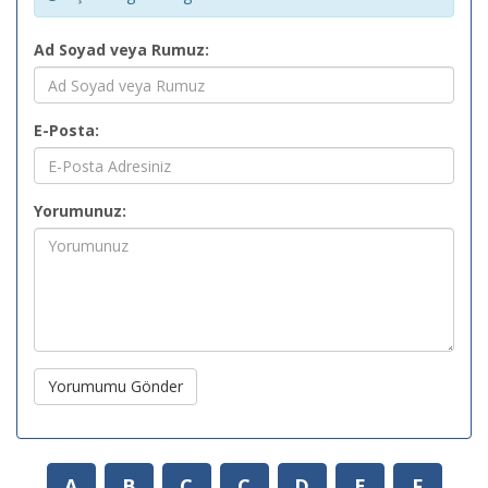
Ad Soyad veya Rumuz:
E-Posta:
Yorumunuz:
Yorumumu Gönder
A
B
C
Ç
D
E
F