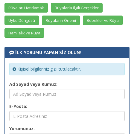
Rüyaları Hatırlamak
Rüyalarla İlgili Gerçekler
Uyku Döngüsü
Rüyaların Önemi
Bebekler ve Rüya
Hamilelik ve Rüya
İLK YORUMU YAPAN SİZ OLUN!
Kişisel bilgileriniz gizli tutulacaktır.
Ad Soyad veya Rumuz:
E-Posta:
Yorumunuz: