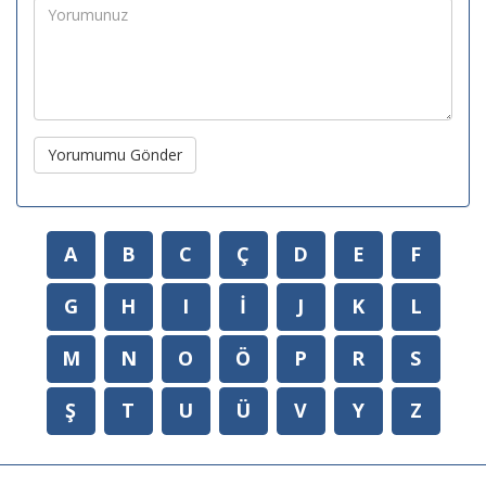
Yorumumu Gönder
A
B
C
Ç
D
E
F
G
H
I
İ
J
K
L
M
N
O
Ö
P
R
S
Ş
T
U
Ü
V
Y
Z